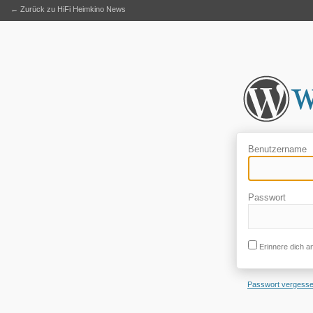
← Zurück zu HiFi Heimkino News
Benutzername
Passwort
Erinnere dich a
Passwort vergess