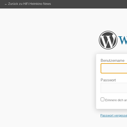
← Zurück zu HiFi Heimkino News
Benutzername
Passwort
Erinnere dich a
Passwort vergess