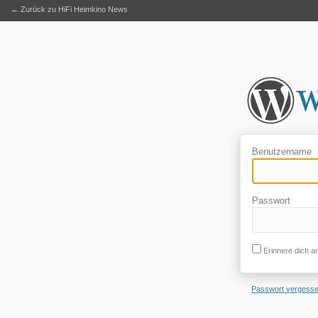
← Zurück zu HiFi Heimkino News
Benutzername
Passwort
Erinnere dich a
Passwort vergess