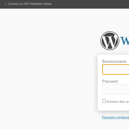
← Zurück zu HiFi Heimkino News
Benutzername
Passwort
Erinnere dich a
Passwort vergess