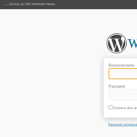
← Zurück zu HiFi Heimkino News
Benutzername
Passwort
Erinnere dich a
Passwort vergess