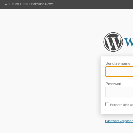
← Zurück zu HiFi Heimkino News
Benutzername
Passwort
Erinnere dich a
Passwort vergess