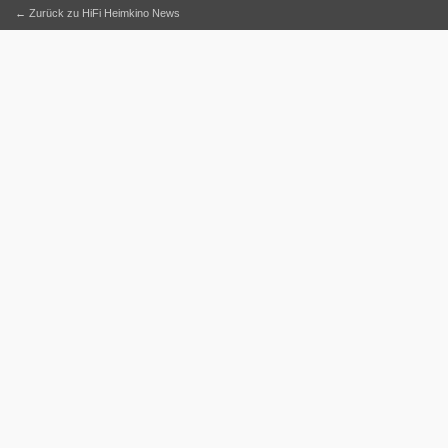
← Zurück zu HiFi Heimkino News