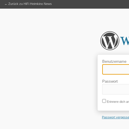
← Zurück zu HiFi Heimkino News
Benutzername
Passwort
Erinnere dich a
Passwort vergess