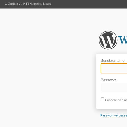
← Zurück zu HiFi Heimkino News
Benutzername
Passwort
Erinnere dich a
Passwort vergess