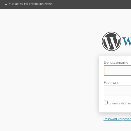
← Zurück zu HiFi Heimkino News
Benutzername
Passwort
Erinnere dich a
Passwort vergess