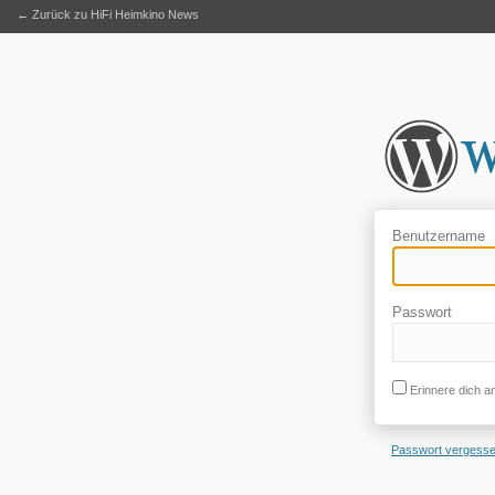
← Zurück zu HiFi Heimkino News
Benutzername
Passwort
Erinnere dich a
Passwort vergess