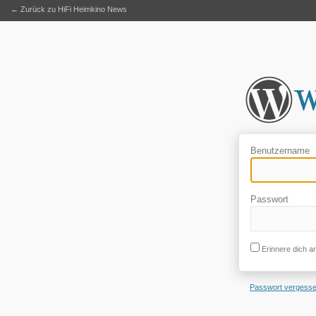
← Zurück zu HiFi Heimkino News
Benutzername
Passwort
Erinnere dich a
Passwort vergess