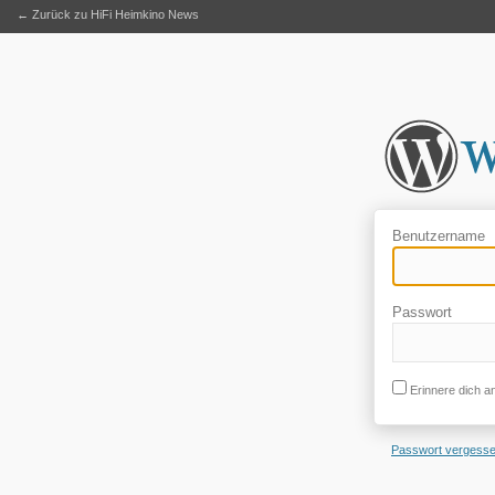
← Zurück zu HiFi Heimkino News
Benutzername
Passwort
Erinnere dich a
Passwort vergess