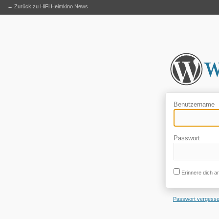
← Zurück zu HiFi Heimkino News
Benutzername
Passwort
Erinnere dich a
Passwort vergess