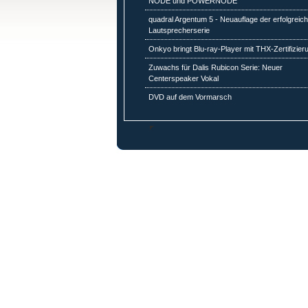
NODE und POWERNODE
quadral Argentum 5 - Neuauflage der erfolgreic
Lautsprecherserie
Onkyo bringt Blu-ray-Player mit THX-Zertifizier
Zuwachs für Dalis Rubicon Serie: Neuer
Centerspeaker Vokal
DVD auf dem Vormarsch