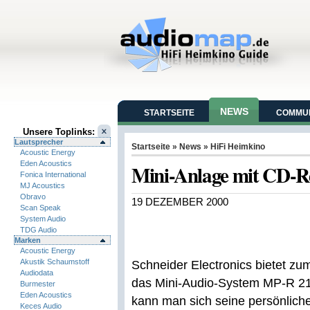
NEWS
STARTSEITE
COMMUN
Unsere Toplinks:
Lautsprecher
Startseite
»
News
»
HiFi Heimkino
Acoustic Energy
Eden Acoustics
Mini-Anlage mit CD-R
Fonica International
MJ Acoustics
Obravo
19 DEZEMBER 2000
Scan Speak
System Audio
TDG Audio
Marken
Acoustic Energy
Akustik Schaumstoff
Schneider Electronics bietet zu
Audiodata
das Mini-Audio-System MP-R 21
Burmester
Eden Acoustics
kann man sich seine persönlich
Keces Audio