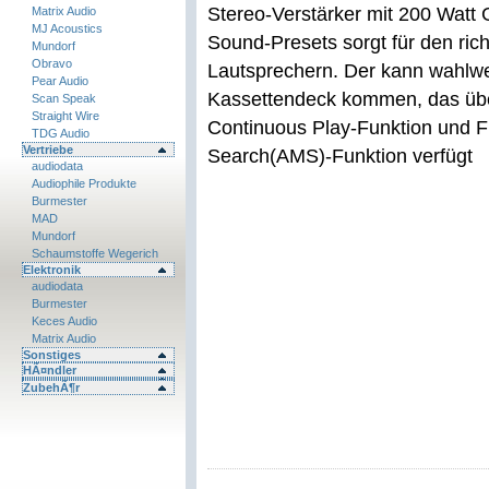
Stereo-Verstärker mit 200 Watt 
Matrix Audio
MJ Acoustics
Sound-Presets sorgt für den ri
Mundorf
Obravo
Lautsprechern. Der kann wahlwe
Pear Audio
Kassettendeck kommen, das übe
Scan Speak
Straight Wire
Continuous Play-Funktion und F
TDG Audio
Vertriebe
Search(AMS)-Funktion verfügt
audiodata
Audiophile Produkte
Burmester
MAD
Mundorf
Schaumstoffe Wegerich
Elektronik
audiodata
Burmester
Keces Audio
Matrix Audio
Sonstiges
HÃ¤ndler
ZubehÃ¶r