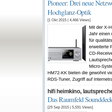
Pioneer: Drei neue Netzw
Hochglanz-Optik
[1 Okt 2015
|
4,466
Views]
Mit der X-H
Jahr einen
für qualitä
erweiterte 
CD-Receiver
Lautsprech
Micro-Sys
HM72-KK bieten die gewohnt viel
RDS-Tuner, Zugriff auf Internetrad
,
hifi heimkino
lautsprech
Das Raumfeld Sounddec
[29 Sep 2015
|
5,591
Views]