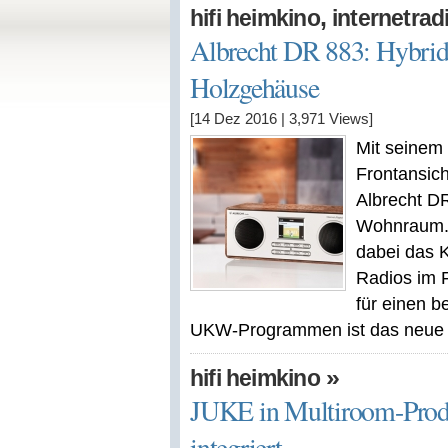
,
hifi heimkino
internetrad
Albrecht DR 883: Hybrid
Holzgehäuse
[14 Dez 2016
|
3,971
Views]
Mit seinem
Frontansich
Albrecht DR
Wohnraum. 
dabei das 
Radios im F
für einen 
UKW-Programmen ist das neue [
»
hifi heimkino
JUKE in Multiroom-Prod
integriert