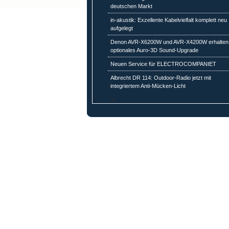
deutschen Markt
in-akustik: Exzellente Kabelvielfalt komplett neu
aufgelegt
Denon AVR-X6200W und AVR-X4200W erhalten
optionales Auro-3D Sound-Upgrade
Neuen Service für ELECTROCOMPANIET
Albrecht DR 114: Outdoor-Radio jetzt mit
integriertem Anti-Mücken-Licht