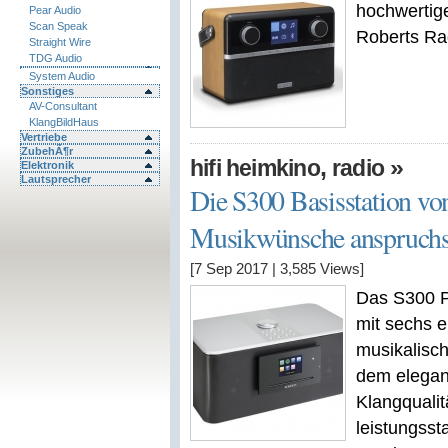
hochwertige
Pear Audio
Scan Speak
Roberts Ra
Straight Wire
TDG Audio
System Audio
Sonstiges
AV-Consultant
KlangBildHaus
Vertriebe
ZubehÃ¶r
,
»
hifi heimkino
radio
Elektronik
Lautsprecher
Die S300 Basisstation von
Musikwünsche anspruchsv
[7 Sep 2017
|
3,585
Views]
Das S300 P
mit sechs e
musikalisc
dem elegan
Klangqualit
leistungsst