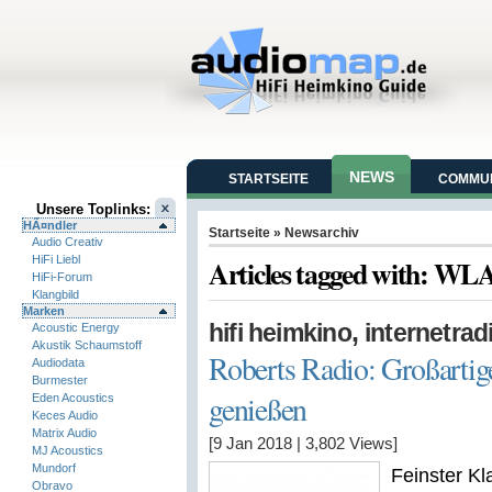
NEWS
STARTSEITE
COMMUN
Unsere Toplinks:
HÃ¤ndler
Startseite
» Newsarchiv
Audio Creativ
HiFi Liebl
Articles tagged with: W
HiFi-Forum
Klangbild
Marken
,
hifi heimkino
internetrad
Acoustic Energy
Akustik Schaumstoff
Roberts Radio: Großarti
Audiodata
Burmester
genießen
Eden Acoustics
Keces Audio
Matrix Audio
[9 Jan 2018
|
3,802
Views]
MJ Acoustics
Mundorf
Feinster K
Obravo