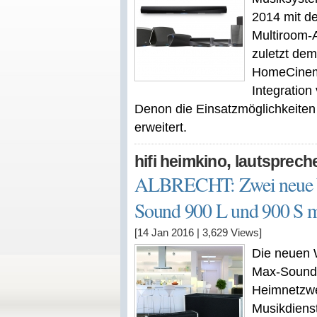
2014 mit de
Multiroom-A
zuletzt de
HomeCinema
Integratio
Denon die Einsatzmöglichkeiten
erweitert.
,
hifi heimkino
lautsprech
ALBRECHT: Zwei neue 
Sound 900 L und 900 S 
[14 Jan 2016
|
3,629
Views]
Die neuen
Max-Sound 
Heimnetzwer
Musikdienst