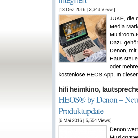
[13 Dez 2016
|
3,343
Views]
JUKE, die d
Media Markt
Multiroom-P
Dazu gehör
Denon, mit
Haus steuer
oder mehre
kostenlose HEOS App. In dieser i
,
hifi heimkino
lautsprech
HEOS® by Denon – Neue
Produktupdate
[6 Mai 2016
|
5,554
Views]
Denon werte
Musiksyste