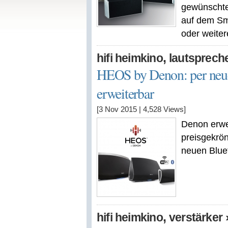
gewünschte
auf dem Sm
oder weiter
,
hifi heimkino
lautsprech
HEOS by Denon: per neue
erweiterbar
[3 Nov 2015
|
4,528
Views]
Denon erwei
preisgekrö
neuen Blue
,
hifi heimkino
verstärker