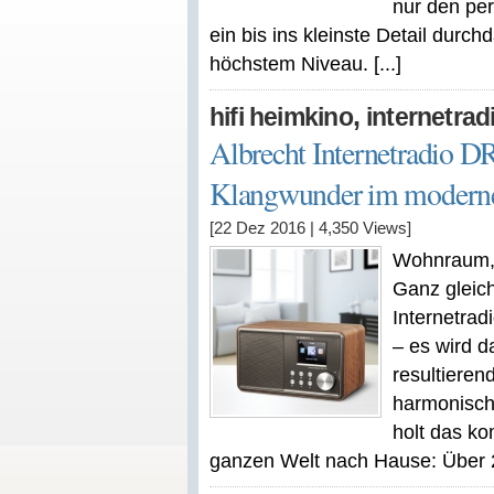
nur den pe
ein bis ins kleinste Detail durch
höchstem Niveau. [...]
,
hifi heimkino
internetrad
Albrecht Internetradio 
Klangwunder im modern
[22 Dez 2016
|
4,350
Views]
Wohnraum, 
Ganz gleic
Internetra
– es wird 
resultiere
harmonisch
holt das k
ganzen Welt nach Hause: Über 25