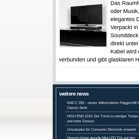
Das Raumfe
oder Musik,
elegantes 
Verpackt i
Sounddeck d
direkt unte
Kabel wird
verbunden und gibt glasklaren HiF
weitere news
NAD C 399 – neues Vollverstärker-Flaggschiff 
Classic-Serie
HIGH END 2010: Der Trend zu weniger Tempo
und mehr Genuss
Umsatzplus für Consumer Electronic erwartet
Hisense bringt aktuelle Mini-LED TVs auf den