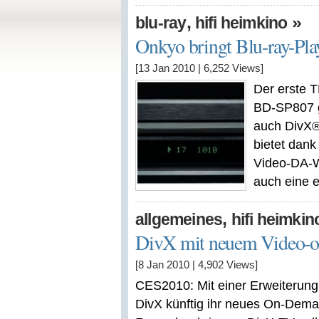
,
»
blu-ray
hifi heimkino
Onkyo bringt Blu-ray-Pla
[13 Jan 2010
|
6,252
Views]
Der erste T
BD-SP807 g
auch DivX®
bietet dan
Video-DA-W
auch eine e
,
allgemeines
hifi heimkin
DivX mit neuem Video-
[8 Jan 2010
|
4,902
Views]
CES2010: Mit einer Erweiterung 
DivX künftig ihr neues On-Dem