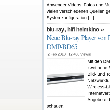
Anwender Videos, Fotos und Mus
vielen verschiedenen Quellen g
Systemkonfiguration [...]
,
»
blu-ray
hifi heimkino
Neue Blu-ray Player vo
DMP-BD65
[2 Feb 2010
|
12,406
Views]
Mit den DM
zwei neue B
Bild- und T
Netzwerkfun
Wireless-L
Internetver
Angebote d
schauen.