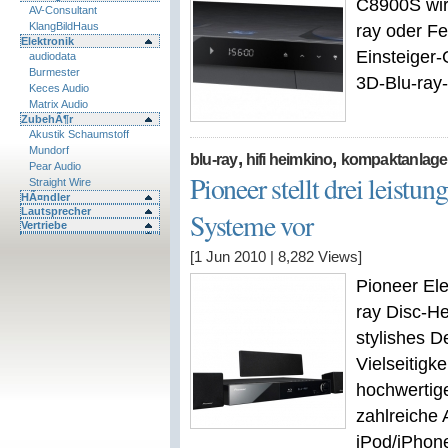
C8900S wir
AV-Consultant
KlangBildHaus
ray oder Fe
Elektronik
Einsteiger
audiodata
Burmester
3D-Blu-ray-
Keces Audio
Matrix Audio
ZubehÃ¶r
Akustik Schaumstoff
Mundorf
,
,
blu-ray
hifi heimkino
kompaktanlag
Pear Audio
Pioneer stellt drei leistu
Straight Wire
HÃ¤ndler
Lautsprecher
Systeme vor
Vertriebe
[1 Jun 2010
|
8,282
Views]
Pioneer Ele
ray Disc-He
stylishes D
Vielseitigk
hochwertig
zahlreiche 
iPod/iPhon