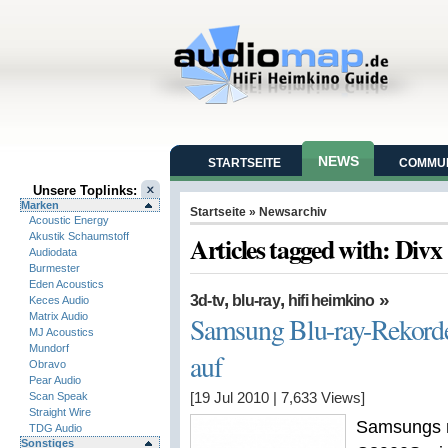
NEWS
STARTSEITE
COMMUN
Unsere Toplinks:
Marken
Startseite
» Newsarchiv
Acoustic Energy
Akustik Schaumstoff
Articles tagged with: Divx
Audiodata
Burmester
Eden Acoustics
,
,
»
3d-tv
blu-ray
hifi heimkino
Keces Audio
Matrix Audio
Samsung Blu-ray-Rekord
MJ Acoustics
Mundorf
auf
Obravo
Pear Audio
Scan Speak
[19 Jul 2010
|
7,633
Views]
Straight Wire
Samsungs 
TDG Audio
Sonstiges