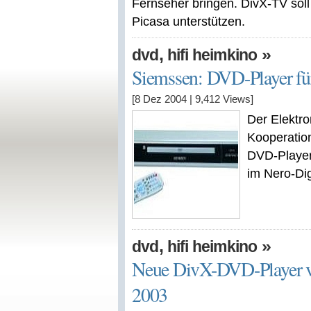
Fernseher bringen. DivX-TV soll 
Picasa unterstützen.
,
»
dvd
hifi heimkino
Siemssen: DVD-Player für
[8 Dez 2004
|
9,412
Views]
Der Elektro
Kooperatio
DVD-Player
im Nero-Dig
,
»
dvd
hifi heimkino
Neue DivX-DVD-Player v
2003