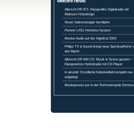
weitere news
Albrecht DR 871: Klangvolles Digitalradio mit
Walnuss-Holzdesign
Neuer Salesmanager bei Alpine
Pioneer LX01 Heimkino-System
Monitor Audio auf der HighEnd 2003
Philips TV & Sound bringt neue Sportkopfhörer 
den Markt
Albrecht DR 690 CD: Musik in Szene gesetzt –
Klangstarkes Hybridradio mit CD-Player
in-akustik: Exzellente Kabelvielfalt komplett neu
aufgelegt
Musikgenuss pur in der Ruhrmetropole Dortmu