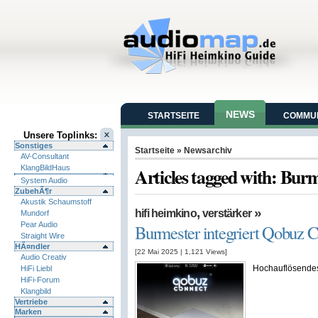
NEWS
STARTSEITE
COMMUN
Unsere Toplinks:
Sonstiges
Startseite
» Newsarchiv
AV-Consultant
KlangBildHaus
Articles tagged with: Bur
System Audio
ZubehÃ¶r
Akustik Schaumstoff
,
»
hifi heimkino
verstärker
Mundorf
Pear Audio
Burmester integriert Qobuz 
Straight Wire
HÃ¤ndler
[22 Mai 2025
|
1,121
Views]
Audio Creativ
Hochauflösendes 
HiFi Liebl
HiFi-Forum
Klangbild
Vertriebe
Marken