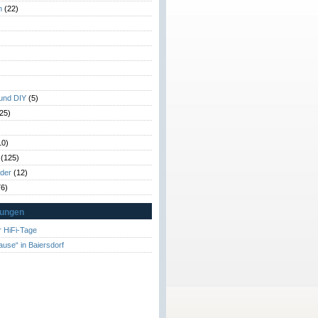
n
(22)
)
)
 und DIY
(5)
25)
10)
(125)
rder
(12)
6)
tungen
 HiFi-Tage
ause“ in Baiersdorf