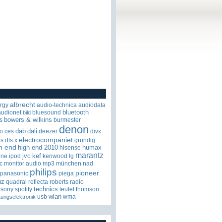
albrecht
rgy
audio-technica
audiodata
bluetooth
audionet
bluesound
bild
bowers & wilkins
s
burmester
denon
dab
dali
o
ces
deezer
divx
electrocompaniet
os
dts:x
grundig
h end
high end 2010
humax
hisense
marantz
jvc
kef
one
ipod
kenwood
lg
c
monitor audio
mp3
münchen
nad
philips
pioneer
panasonic
piega
uz
quadral
reflecta
roberts radio
technics
sony
spotify
teufel
thomson
wlan
usb
wma
tungselektronik