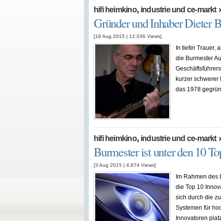
,
hifi heimkino
industrie und ce-markt
Gründer und Inhaber Dieter B
[18 Aug 2015
|
12,036
Views]
In tiefer Trauer,
die Burmester A
Geschäftsführers
kurzer schwerer K
das 1978 gegrü
,
hifi heimkino
industrie und ce-markt
Burmester ist unter den 10 To
[3 Aug 2015
|
4,674
Views]
Im Rahmen des L
die Top 10 Inno
sich durch die 
Systemen für hoc
Innovatoren plat