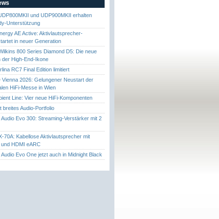
News
UDP800MKII und UDP900MKII erhalten
y-Unterstützung
nergy AE Active: Aktivlautsprecher-
startet in neuer Generation
ilkins 800 Series Diamond D5: Die neue
 der High-End-Ikone
ina RC7 Final Edition limitiert
Vienna 2026: Gelungener Neustart der
nalen HiFi-Messe in Wien
ient Line: Vier neue HiFi-Komponenten
gt breites Audio-Portfolio
Audio Evo 300: Streaming-Verstärker mit 2
70A: Kabellose Aktivlautsprecher mit
t und HDMI eARC
Audio Evo One jetzt auch in Midnight Black