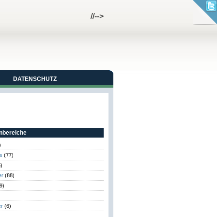
//-->
DATENSCHUTZ
bereiche
)
s
(77)
)
er
(88)
9)
er
(6)