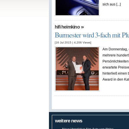
sich aus [...]
»
hifi heimkino
Burmester wird 3-fach mit P
[16 Jul 2015
|
4,206
Views]
Am Donnerstag, 
mehrere hundert 
Persönlichkeiten
erwartete Preisv
hinterließ einen
Award in den Kate
weitere news