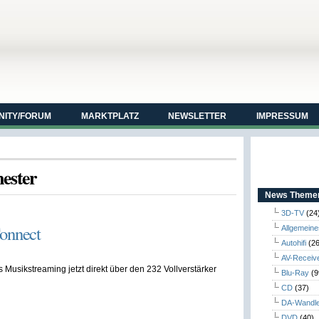
ITY/FORUM
MARKTPLATZ
NEWSLETTER
IMPRESSUM
mester
News Themen
3D-TV
(24
Connect
Allgemeine
Autohifi
(26
AV-Receiv
Musikstreaming jetzt direkt über den 232 Vollverstärker
Blu-Ray
(9
CD
(37)
DA-Wandl
DVD
(40)