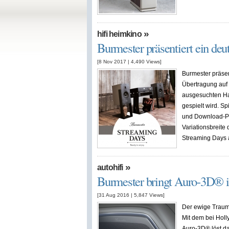
»
hifi heimkino
Burmester präsentiert ein de
[8 Nov 2017
|
4,490
Views]
Burmester präsent
Übertragung auf 
ausgesuchten Ha
gespielt wird. Sp
und Download-Por
Variationsbreite
Streaming Days am
»
autohifi
Burmester bringt Auro-3D® 
[31 Aug 2016
|
5,847
Views]
Der ewige Traum 
Mit dem bei Hol
Auro-3D® löst 