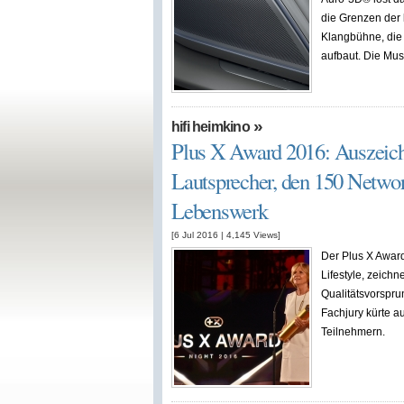
die Grenzen der 
Klangbühne, die 
aufbaut. Die Musi
»
hifi heimkino
Plus X Award 2016: Auszeic
Lautsprecher, den 150 Networ
Lebenswerk
[6 Jul 2016
|
4,145
Views]
Der Plus X Award
Lifestyle, zeich
Qualitätsvorspru
Fachjury kürte a
Teilnehmern.