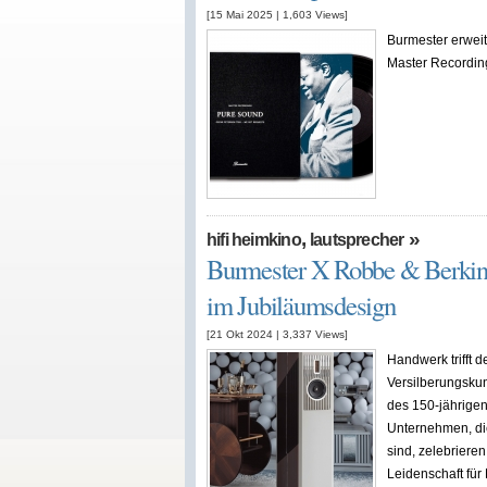
[15 Mai 2025
|
1,603
Views]
Burmester erwei
Master Recordin
,
»
hifi heimkino
lautsprecher
Burmester X Robbe & Berking 
im Jubiläumsdesign
[21 Okt 2024
|
3,337
Views]
Handwerk trifft 
Versilberungskun
des 150-jährigen
Unternehmen, di
sind, zelebrieren
Leidenschaft für 