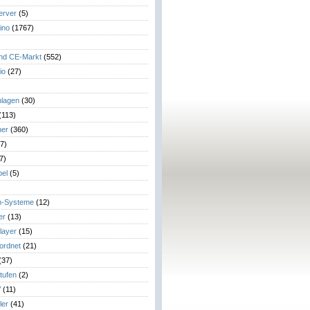
erver
(5)
ino
(1767)
)
und CE-Markt
(552)
io
(27)
lagen
(30)
(113)
her
(360)
7)
7)
el
(5)
m-Systeme
(12)
er
(13)
layer
(15)
eordnet
(21)
(37)
tufen
(2)
V
(11)
ler
(41)