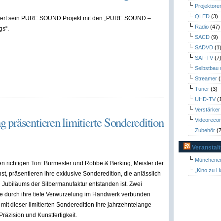
Projektore
QLED
(3)
tert sein PURE SOUND Projekt mit den „PURE SOUND –
Radio
(47)
gs“.
SACD
(9)
SADVD
(1
SAT-TV
(7
Selbstbau
Streamer
(
Tuner
(3)
UHD-TV
(
Verstärker
präsentieren limitierte Sonderedition
Videoreco
Zubehör
(7
Veranstal
Münchener
den richtigen Ton: Burmester und Robbe & Berking, Meister der
„Kino zu H
st, präsentieren ihre exklusive Sonderedition, die anlässlich
 Jubiläums der Silbermanufaktur entstanden ist. Zwei
e durch ihre tiefe Verwurzelung im Handwerk verbunden
 mit dieser limitierten Sonderedition ihre jahrzehntelange
Präzision und Kunstfertigkeit.