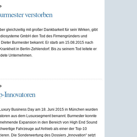
»
urmester verstorben
 aber gleichzeitig mit großer Dankbarkeit für sein Wirken, gibt
udiosysteme GmbH den Tod des Firmengründers und
 Dieter Burmester bekannt. Er starb am 15.08.2015 nach
rankheit in Berlin-Zehlendorf. Bis zu seinem Tod leitete er
ndete Unternehmen.
»
p-Innovatoren
uxury Business Day am 18. Juni 2015 in München wurden
vatoren aus dem Lusuxsegment benannt. Burmester konnte
zunehmende Expansion in den Bereich von High End Sound
hwertige Fahrzeuge auf Anhieb als einer der Top-10
zieren. Die Sonderwertung des Dossiers „Innovation“ setzt