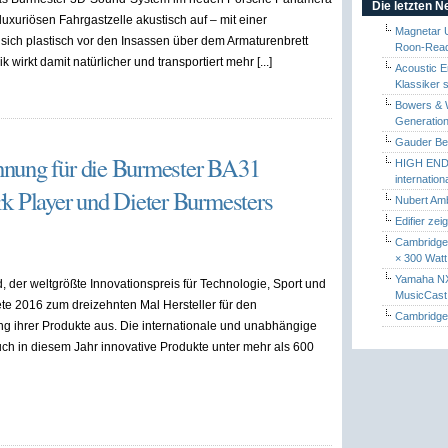
Die letzten 
luxuriösen Fahrgastzelle akustisch auf – mit einer
Magnetar 
sich plastisch vor den Insassen über dem Armaturenbrett
Roon-Read
k wirkt damit natürlicher und transportiert mehr [...]
Acoustic E
Klassiker 
Bowers & W
Generation
Gauder Berl
hnung für die Burmester BA31
HIGH END 
internatio
k Player und Dieter Burmesters
Nubert Amb
Edifier zei
Cambridge 
× 300 Watt
Yamaha NX-
, der weltgrößte Innovationspreis für Technologie, Sport und
MusicCas
nete 2016 zum dreizehnten Mal Hersteller für den
Cambridge 
ng ihrer Produkte aus. Die internationale und unabhängige
uch in diesem Jahr innovative Produkte unter mehr als 600