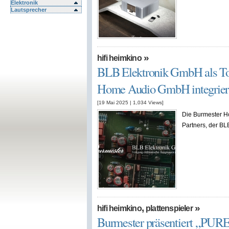
Elektronik
Lautsprecher
»
hifi heimkino
BLB Elektronik GmbH als Toc
Home Audio GmbH integrier
[19 Mai 2025
|
1,034
Views]
Die Burmester Ho
Partners, der BL
,
»
hifi heimkino
plattenspieler
Burmester präsentiert „PU