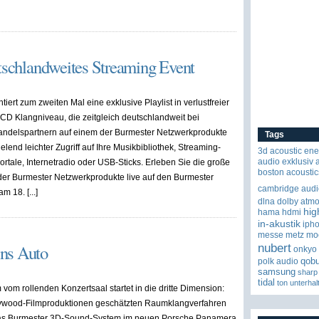
utschlandweites Streaming Event
iert zum zweiten Mal eine exklusive Playlist in verlustfreier
CD Klangniveau, die zeitgleich deutschlandweit bei
ndelspartnern auf einem der Burmester Netzwerkprodukte
Tags
ielend leichter Zugriff auf Ihre Musikbibliothek, Streaming-
3d
acoustic ene
audio exklusiv
tale, Internetradio oder USB-Sticks. Erleben Sie die große
boston acoustic
 der Burmester Netzwerkprodukte live auf den Burmester
cambridge audi
 18. [...]
dlna
dolby atm
hig
hama
hdmi
in-akustik
iph
messe
metz
mo
ins Auto
nubert
onkyo
qob
polk audio
samsung
sharp
tidal
ton
unterhal
vom rollenden Konzertsaal startet in die dritte Dimension:
lywood-Filmproduktionen geschätzten Raumklangverfahren
das Burmester 3D-Sound-System im neuen Porsche Panamera