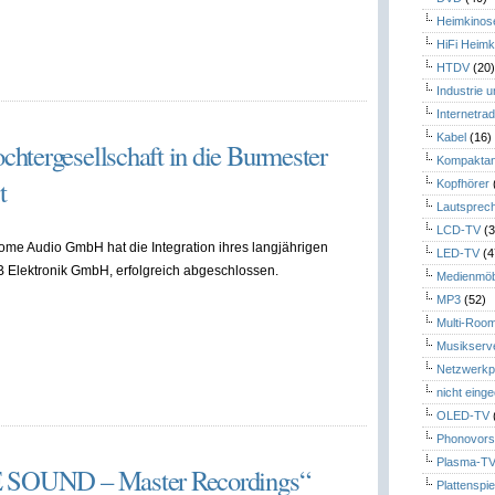
Heimkinos
HiFi Heimk
HTDV
(20
Industrie 
Internetrad
Kabel
(16)
htergesellschaft in die Burmester
Kompaktan
t
Kopfhörer
Lautsprec
LCD-TV
(3
me Audio GmbH hat die Integration ihres langjährigen
LED-TV
(4
B Elektronik GmbH, erfolgreich abgeschlossen.
Medienmöb
MP3
(52)
Multi-Roo
Musikserv
Netzwerkp
nicht eing
OLED-TV
Phonovors
Plasma-T
RE SOUND – Master Recordings“
Plattenspie