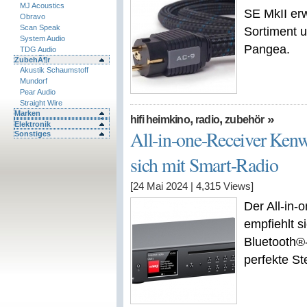
MJ Acoustics
SE MkII erw
Obravo
Scan Speak
Sortiment 
System Audio
Pangea.
TDG Audio
ZubehÃ¶r
Akustik Schaumstoff
Mundorf
Pear Audio
Straight Wire
Marken
,
,
»
hifi heimkino
radio
zubehör
Elektronik
All-in-one-Receiver Ke
Sonstiges
sich mit Smart-Radio
[24 Mai 2024
|
4,315
Views]
Der All-i
empfiehlt 
Bluetooth®
perfekte St