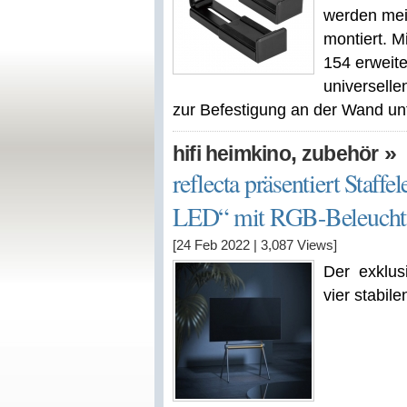
werden mei
montiert. 
154 erweite
universell
zur Befestigung an der Wand unte
,
»
hifi heimkino
zubehör
reflecta präsentiert Staf
LED“ mit RGB-Beleuch
[24 Feb 2022
|
3,087
Views]
Der exklus
vier stabil