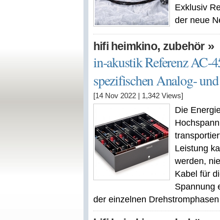
Exklusiv R
der neue Ne
,
»
hifi heimkino
zubehör
in-akustik Referenz AC-4
spezifischen Analog- und 
[14 Nov 2022
|
1,342
Views]
Die Energie
Hochspann
transportie
Leistung ka
werden, ni
Kabel für d
Spannung er
der einzelnen Drehstromphasen he