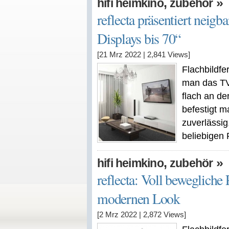
,
»
hifi heimkino
zubehör
reflecta präsentiert neig
Displays bis 70“
[21 Mrz 2022
|
2,841
Views]
Flachbildfe
man das TV-
flach an de
befestigt 
zuverlässig
beliebigen
,
»
hifi heimkino
zubehör
reflecta: Voll beweglic
modernen Look
[2 Mrz 2022
|
2,872
Views]