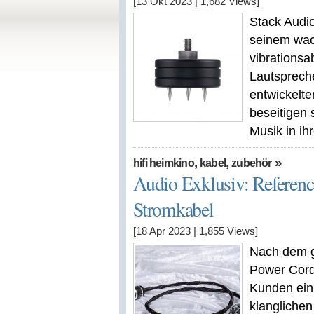
[13 Okt 2023
|
1,682
Views]
Stack Audio
seinem wac
vibrations
Lautsprech
entwickelte
beseitigen 
Musik in ih
,
,
»
hifi heimkino
kabel
zubehör
Audio Exklusiv: Referenc
Stromkabel
[18 Apr 2023
|
1,855
Views]
Nach dem g
Power Cord
Kunden ein
klanglichen