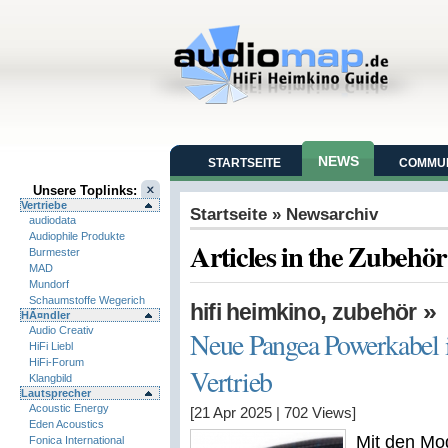
NEWS
STARTSEITE
COMMUN
Unsere Toplinks:
Vertriebe
Startseite
» Newsarchiv
audiodata
Audiophile Produkte
Articles in the Zubehö
Burmester
MAD
Mundorf
Schaumstoffe Wegerich
,
»
hifi heimkino
zubehör
HÃ¤ndler
Audio Creativ
Neue Pangea Powerkabel 
HiFi Liebl
HiFi-Forum
Vertrieb
Klangbild
Lautsprecher
Acoustic Energy
[21 Apr 2025
|
702
Views]
Eden Acoustics
Mit den Mo
Fonica International