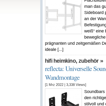
Flachbildfe
man das gut
Sideboard p
an der Wand
Befestigu
weiß“ eine 
bewegliche
prägnanten und zeitgemäßen De
ideale [...]
,
»
hifi heimkino
zubehör
reflecta: Universelle Sou
Wandmontage
[1 Mrz 2022
|
3,338
Views]
Soundbars 
den richtig
stilvoll und