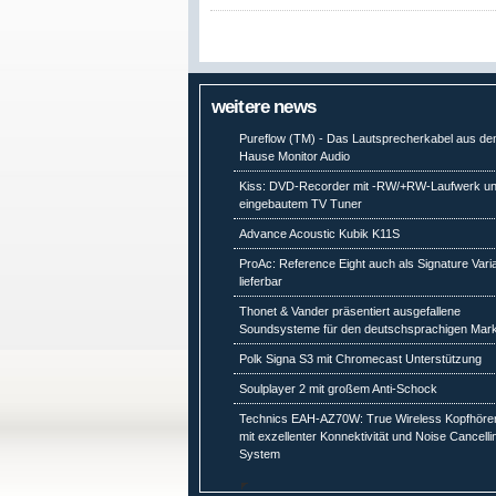
weitere news
Pureflow (TM) - Das Lautsprecherkabel aus d
Hause Monitor Audio
Kiss: DVD-Recorder mit -RW/+RW-Laufwerk u
eingebautem TV Tuner
Advance Acoustic Kubik K11S
ProAc: Reference Eight auch als Signature Vari
lieferbar
Thonet & Vander präsentiert ausgefallene
Soundsysteme für den deutschsprachigen Mark
Polk Signa S3 mit Chromecast Unterstützung
Soulplayer 2 mit großem Anti-Schock
Technics EAH-AZ70W: True Wireless Kopfhöre
mit exzellenter Konnektivität und Noise Cancelli
System