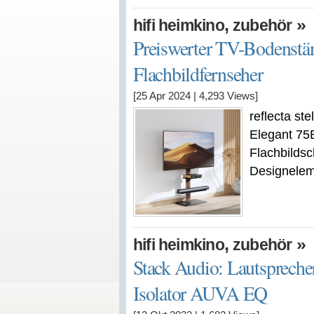
,
»
hifi heimkino
zubehör
Preiswerter TV-Bodenstän
Flachbildfernseher
[25 Apr 2024
|
4,293
Views]
reflecta st
Elegant 75
Flachbildsc
Designelem
,
»
hifi heimkino
zubehör
Stack Audio: Lautspreche
Isolator AUVA EQ