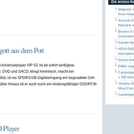
Die letzten 
Magnetar 
Roon-Read
Acoustic E
Klassiker 
Bowers & W
Generation
Gauder Berl
ott aus dem Pott
HIGH END 
internatio
Nubert Amb
Universalplayer VIP G2 ist ab sofort verfügbar.
Edifier zei
D, DVD und SACD, klingt himmlisch, macht ein
Cambridge 
× 300 Watt
ild, ist via SPDIF/USB-Digitaleingang ein begnadeter D/A-
Yamaha NX-
ber hinaus ist er auch noch ein leistungsfähiger DSD/PCM-
MusicCas
Cambridge 
Player