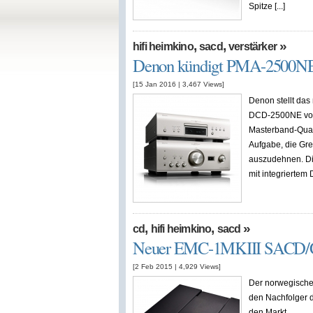
Spitze [...]
,
,
»
hifi heimkino
sacd
verstärker
Denon kündigt PMA-2500N
[15 Jan 2016
|
3,467
Views]
Denon stellt da
DCD-2500NE vor u
Masterband-Quali
Aufgabe, die Gre
auszudehnen. Di
mit integriertem 
,
,
»
cd
hifi heimkino
sacd
Neuer EMC-1MKIII SACD/CD 
[2 Feb 2015
|
4,929
Views]
Der norwegische 
den Nachfolger 
den Markt.