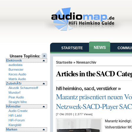
NEWS
STARTSEITE
COMMUN
Unsere Toplinks:
Elektronik
Startseite
» Newsarchiv
audiodata
Burmester
Articles in the SACD Cate
Keces Audio
Matrix Audio
ZubehÃ¶r
,
,
»
Akustik Schaumstoff
hifi heimkino
sacd
verstärker
Mundorf
Marantz präsentiert neuen V
Pear Audio
Straight Wire
Netzwerk-SACD-Player SAC
HÃ¤ndler
Audio Creativ
[7 Okt 2020
|
2,377
Views]
HiFi Liebl
HiFi-Forum
Marantz kündigt 
Klangbild
Vollverstärker 
Marken