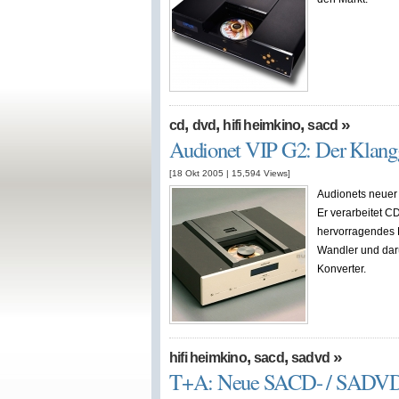
,
,
,
»
cd
dvd
hifi heimkino
sacd
Audionet VIP G2: Der Klangg
[18 Okt 2005
|
15,594
Views]
Audionets neuer 
Er verarbeitet C
hervorragendes B
Wandler und darü
Konverter.
,
,
»
hifi heimkino
sacd
sadvd
T+A: Neue SACD- / SADVD 