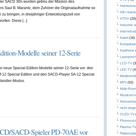
r SACD 30n wurden getreu der Mission des
Heimkinos
s Saul B. Marantz, dem Zuhörer die Originalaufnahme so
HiFi Heimk
 zu bringen, in dreijähriger Entwicklungszeit von
HTDV
(20
rfen. Diese [...]
Industrie 
Internetrad
Kabel
(16)
Kompaktan
dition-Modelle seiner 12-Serie
Kopfhörer
Lautsprec
LCD-TV
(3
wei neue Special-Edition-Modelle seiner 12-Serie vor: den
LED-TV
(4
PM-12 Special Edition und den SACD-Player SA-12 Special
Medienmöb
-Wandler-Modus.
MP3
(52)
Multi-Roo
Musikserv
Netzwerkp
nicht eing
OLED-TV
Phonovors
Plasma-T
dio CD/SACD-Spieler PD-70AE vor
Plattenspie