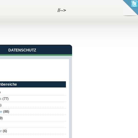
//-->
DATENSCHUTZ
bereiche
)
s
(77)
)
er
(88)
9)
er
(6)