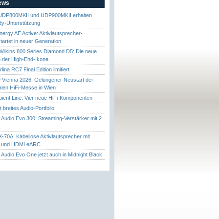
News
UDP800MKII und UDP900MKII erhalten
y-Unterstützung
nergy AE Active: Aktivlautsprecher-
startet in neuer Generation
ilkins 800 Series Diamond D5: Die neue
 der High-End-Ikone
ina RC7 Final Edition limitiert
Vienna 2026: Gelungener Neustart der
nalen HiFi-Messe in Wien
ient Line: Vier neue HiFi-Komponenten
gt breites Audio-Portfolio
Audio Evo 300: Streaming-Verstärker mit 2
70A: Kabellose Aktivlautsprecher mit
t und HDMI eARC
Audio Evo One jetzt auch in Midnight Black