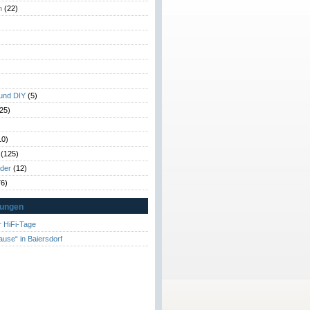
n
(22)
)
)
 und DIY
(5)
25)
10)
(125)
rder
(12)
6)
tungen
 HiFi-Tage
ause“ in Baiersdorf