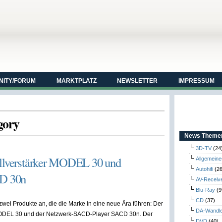
ITY/FORUM
MARKTPLATZ
NEWSLETTER
IMPRESSUM
gory
News Themen
3D-TV
(24
ollverstärker MODEL 30 und
Allgemeine
Autohifi
(26
D 30n
AV-Receiv
Blu-Ray
(9
CD
(37)
zwei Produkte an, die die Marke in eine neue Ära führen: Der
DA-Wandl
MODEL 30 und der Netzwerk-SACD-Player SACD 30n. Der
DVD
(40)