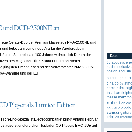
E und DCD-2500NE an
s neue Geräte-Duo der Premiumklasse aus PMA-2500NE und
nd leitet damit eine neue Ära für die Wiedergabe in
tät ein. Seit mehr als 100 Jahren widmet sich Denon der
Tags
nzen des Möglichen für 2-Kanal-HiFi immer weiter
3d
acoustic ene
audio exklusiv
e jüngsten Ergebnisse sind der Vollverstärker PMA-2500NE
boston acoustic
D/A-Wandler und der [...]
cambridge audi
dlna
dolby atm
hig
hama
hdmi
in-akustik
iph
messe
metz
mo
Player als Limited Edition
nubert
onkyo
qob
polk audio
samsung
sharp
tidal
ton
unterhal
High-End-Spezialist Electrocompaniet bringt Anfang Februar
des äußerst erfolgreichen Toplader-CD-Players EMC-1Up auf