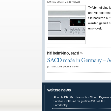
[29 Nov 2004
|
7,140
Views]
T+A bringt eine k
und Videoformate
Sie basieren au
werden gezielt 
entwickelt.
,
»
hifi heimkino
sacd
SACD made in Germany – Acc
[27 Mai 2003
|
6,263
Views]
weitere news
Albrecht DR 882: Klassisches Stereo-Digitalradi
Bambus-Optik und mit großem 2,8 Zoll TFT-
Farbdisplay