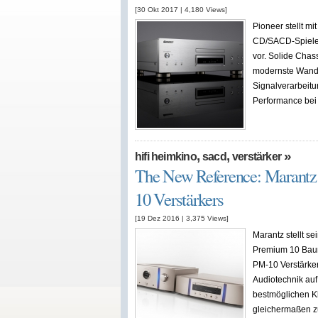
[30 Okt 2017
|
4,180
Views]
Pioneer stellt m
CD/SACD-Spieler
vor. Solide Chas
modernste Wandle
Signalverarbeitu
Performance bei 
,
,
»
hifi heimkino
sacd
verstärker
The New Reference: Marant
10 Verstärkers
[19 Dez 2016
|
3,375
Views]
Marantz stellt se
Premium 10 Bau
PM-10 Verstärker
Audiotechnik au
bestmöglichen K
gleichermaßen z