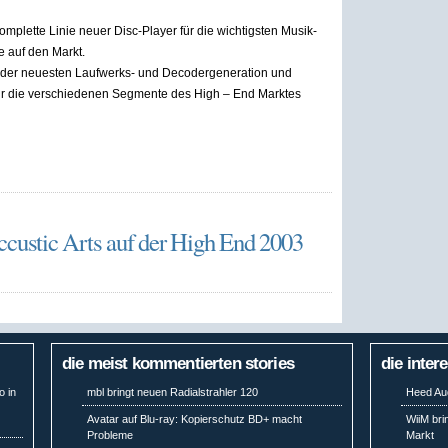
omplette Linie neuer Disc-Player für die wichtigsten Musik-
 auf den Markt.
f der neuesten Laufwerks- und Decodergeneration und
für die verschiedenen Segmente des High – End Marktes
ustic Arts auf der High End 2003
die meist kommentierten stories
die inter
o in
mbl bringt neuen Radialstrahler 120
Heed Aud
Avatar auf Blu-ray: Kopierschutz BD+ macht
WiiM bri
Probleme
Markt