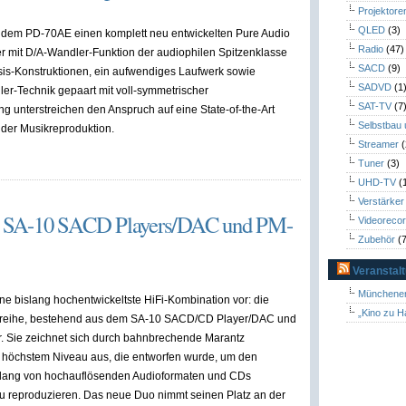
Projektore
QLED
(3)
it dem PD-70AE einen komplett neu entwickelten Pure Audio
Radio
(47)
 mit D/A-Wandler-Funktion der audiophilen Spitzenklasse
SACD
(9)
sis-Konstruktionen, ein aufwendiges Laufwerk sowie
SADVD
(1
r-Technik gepaart mit voll-symmetrischer
SAT-TV
(7
ng unterstreichen den Anspruch auf eine State-of-the-Art
Selbstbau
der Musikreproduktion.
Streamer
(
Tuner
(3)
UHD-TV
(
Verstärker
z SA-10 SACD Players/DAC und PM-
Videoreco
Zubehör
(7
Veranstal
Münchener
ine bislang hochentwickeltste HiFi-Kombination vor: die
„Kino zu H
reihe, bestehend aus dem SA-10 SACD/CD Player/DAC und
. Sie zeichnet sich durch bahnbrechende Marantz
f höchstem Niveau aus, die entworfen wurde, um den
lang von hochauflösenden Audioformaten und CDs
u reproduzieren. Das neue Duo nimmt seinen Platz an der