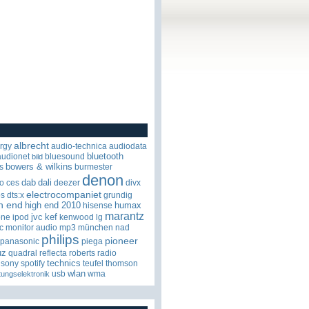
albrecht
rgy
audio-technica
audiodata
bluetooth
audionet
bluesound
bild
bowers & wilkins
s
burmester
denon
dab
dali
o
ces
deezer
divx
electrocompaniet
os
dts:x
grundig
h end
high end 2010
humax
hisense
marantz
jvc
kef
one
ipod
kenwood
lg
c
monitor audio
mp3
münchen
nad
philips
pioneer
panasonic
piega
uz
quadral
reflecta
roberts radio
technics
sony
spotify
teufel
thomson
wlan
usb
wma
tungselektronik