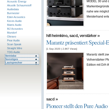
MODEL 30 und de
Acoustic Energy
Akustik Schaumstoff
Markenbegründer
Audiodata
nahe wie möglich
Burmester
Meisterhand entwo
Eden Acoustics
Keces Audio
Matrix Audio
MJ Acoustics
Mundorf
,
,
»
hifi heimkino
sacd
verstärker
Obravo
Marantz präsentiert Special-E
Pear Audio
Scan Speak
Straight Wire
[1 Sep 2020
|
2,967
Views]
TDG Audio
Marantz stellt z
Vertriebe
Sonstiges
Vollverstärker 
Lautsprecher
Edition mit D/A
»
sacd
Pioneer stellt den Pure Au