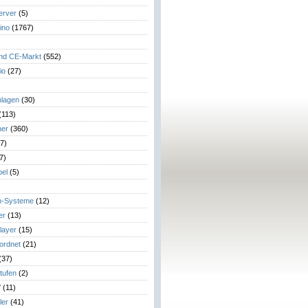
erver
(5)
ino
(1767)
)
und CE-Markt
(552)
io
(27)
lagen
(30)
(113)
her
(360)
7)
7)
el
(5)
m-Systeme
(12)
er
(13)
layer
(15)
eordnet
(21)
(37)
tufen
(2)
V
(11)
ler
(41)