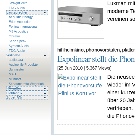
Luxman mit
Straight Wire
TDG Audio
moderne Tec
Lautsprecher
Acoustic Energy
vereinen sol
Eden Acoustics
Fonica International
MJ Acoustics
Obravo
Scan Speak
System Audio
,
,
hifi heimkino
phonovorstufen
platte
TDG Audio
Expolinear stellt die Pho
Vertriebe
audiodata
Audiophile Produkte
[25 Jun 2010
|
5,367
Views]
Burmester
MAD
Die neuseel
Mundorf
wieder im V
Schaumstoffe Wegerich
HÃ¤ndler
einer kurz
Elektronik
ZubehÃ¶r
über 20 Jah
vertrieben.
die Phonovo