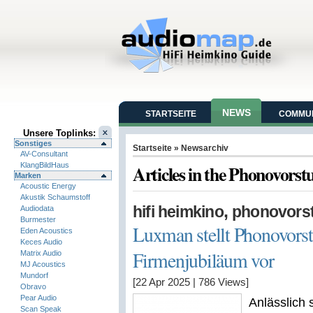
NEWS
STARTSEITE
COMMUN
Unsere Toplinks:
Sonstiges
Startseite
» Newsarchiv
AV-Consultant
KlangBildHaus
Articles in the Phonovorst
Marken
Acoustic Energy
Akustik Schaumstoff
,
hifi heimkino
phonovors
Audiodata
Burmester
Luxman stellt Phonovorst
Eden Acoustics
Keces Audio
Firmenjubiläum vor
Matrix Audio
MJ Acoustics
Mundorf
[22 Apr 2025
|
786
Views]
Obravo
Pear Audio
Anlässlich 
Scan Speak