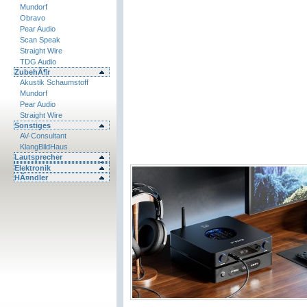
Mundorf
Obravo
Pear Audio
Scan Speak
Straight Wire
TDG Audio
ZubehÃ¶r
Akustik Schaumstoff
Mundorf
Pear Audio
Straight Wire
Sonstiges
AV-Consultant
KlangBildHaus
Lautsprecher
Elektronik
HÃ¤ndler