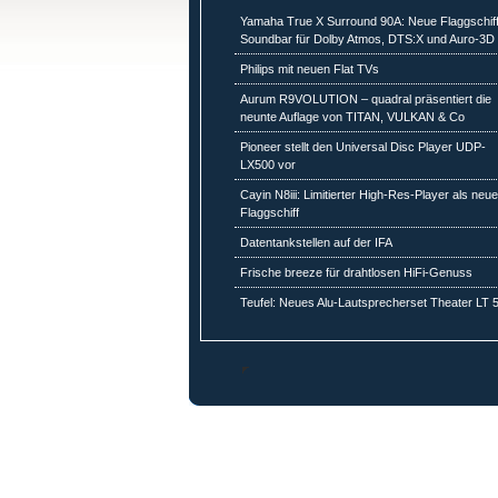
Yamaha True X Surround 90A: Neue Flaggschiff
Soundbar für Dolby Atmos, DTS:X und Auro-3D
Philips mit neuen Flat TVs
Aurum R9VOLUTION – quadral präsentiert die
neunte Auflage von TITAN, VULKAN & Co
Pioneer stellt den Universal Disc Player UDP-
LX500 vor
Cayin N8iii: Limitierter High-Res-Player als neu
Flaggschiff
Datentankstellen auf der IFA
Frische breeze für drahtlosen HiFi-Genuss
Teufel: Neues Alu-Lautsprecherset Theater LT 