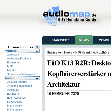
NEWS
STARTSEITE
COMMUN
Unsere Toplinks:
Vertriebe
Startseite
»
News
»
HiFi Heimkino
,
Kopfhörer
audiodata
Audiophile Produkte
FiiO K13 R2R: Deskt
Burmester
MAD
Kopfhörerverstärker m
Mundorf
Schaumstoffe Wegerich
Marken
Architektur
Acoustic Energy
Akustik Schaumstoff
Audiodata
16 FEBRUAR 2026
Burmester
Eden Acoustics
Keces Audio
Matrix Audio
MJ Acoustics