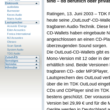
sind – ob beruflich oder privat
Elektronik
audiodata
Burmester
Ratingen, 13. Juni 2003 – TDK 
Keces Audio
Matrix Audio
heute seine „OutLoud“-CD-Wallet
Lautsprecher
tragbaren Audio-Technik. Diese h
Acoustic Energy
Eden Acoustics
CD-Wallets haben eingebaute NX
Fonica International
MJ Acoustics
angeschlossen an einen CD-Play
Obravo
überzeugenden Sound sorgen.
Scan Speak
System Audio
Die OutLoud-CD-Wallets gibt es 
TDG Audio
ZubehÃ¶r
Mono-Version mit 12 oder in der
Sonstiges
erhältlich sind. Beide Versionen
Vertriebe
HÃ¤ndler
tragbaren CD- oder MP3Player, 
Lautsprechern des OutLoud verb
über die im TDK OutLoud einge
CDs und CDPlayer sind im TDK
bestens geschützt. Der voraussic
Version bei 29,99 € und für die 
Geräte werden in Deutschland ab 