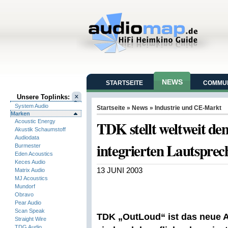
NEWS
STARTSEITE
COMMUN
Unsere Toplinks:
System Audio
Startseite
»
News
»
Industrie und CE-Markt
Marken
TDK stellt weltweit de
Acoustic Energy
Akustik Schaumstoff
Audiodata
integrierten Lautsprec
Burmester
Eden Acoustics
Keces Audio
13 JUNI 2003
Matrix Audio
MJ Acoustics
Mundorf
Obravo
Pear Audio
Scan Speak
TDK „OutLoud“ ist das neue Ac
Straight Wire
TDG Audio