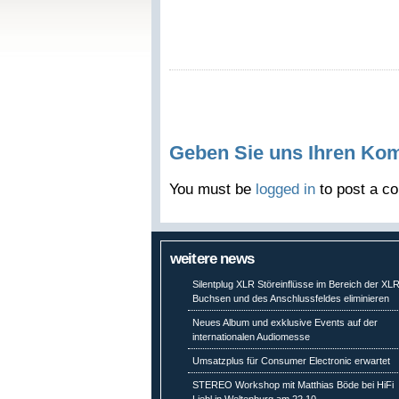
Geben Sie uns Ihren Ko
You must be
logged in
to post a c
weitere news
Silentplug XLR Störeinflüsse im Bereich der XL
Buchsen und des Anschlussfeldes eliminieren
Neues Album und exklusive Events auf der
internationalen Audiomesse
Umsatzplus für Consumer Electronic erwartet
STEREO Workshop mit Matthias Böde bei HiFi