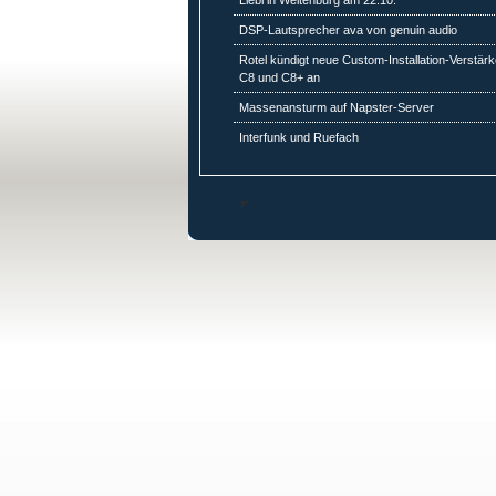
Liebl in Weltenburg am 22.10.
DSP-Lautsprecher ava von genuin audio
Rotel kündigt neue Custom-Installation-Verstärk
C8 und C8+ an
Massenansturm auf Napster-Server
Interfunk und Ruefach