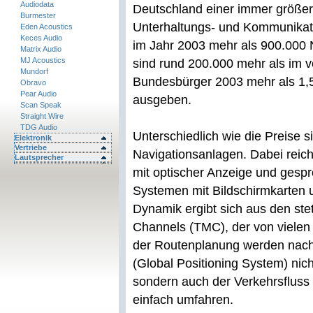
Audiodata
Deutschland einer immer größere
Burmester
Unterhaltungs- und Kommunikati
Eden Acoustics
Keces Audio
im Jahr 2003 mehr als 900.000 
Matrix Audio
MJ Acoustics
sind rund 200.000 mehr als im 
Mundorf
Bundesbürger 2003 mehr als 1,5
Obravo
Pear Audio
ausgeben.
Scan Speak
Straight Wire
TDG Audio
Unterschiedlich wie die Preise
Elektronik
Vertriebe
Navigationsanlagen. Dabei reich
Lautsprecher
mit optischer Anzeige und gesp
Systemen mit Bildschirmkarten 
Dynamik ergibt sich aus den ste
Channels (TMC), der von vielen 
der Routenplanung werden nach
(Global Positioning System) nich
sondern auch der Verkehrsfluss 
einfach umfahren.