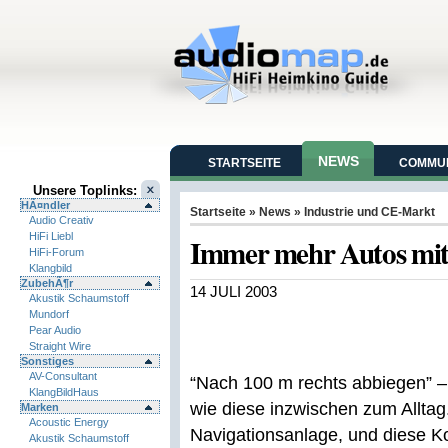
NEWS
STARTSEITE
COMMUN
Unsere Toplinks:
HÃ¤ndler
Startseite
»
News
»
Industrie und CE-Markt
Audio Creativ
HiFi Liebl
Immer mehr Autos mit
HiFi-Forum
Klangbild
ZubehÃ¶r
14 JULI 2003
Akustik Schaumstoff
Mundorf
Pear Audio
Straight Wire
Sonstiges
AV-Consultant
“Nach 100 m rechts abbiegen” – 
KlangBildHaus
wie diese inzwischen zum Allta
Marken
Acoustic Energy
Navigationsanlage, und diese Ko
Akustik Schaumstoff