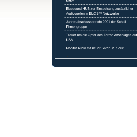
BaBy
Bluesound HUB zur Einspeisung zusätzlicher
Audioquellen in BluOS™ Netzwerke
Jahresabschlussbericht 2001 der Schall
Firmengruppe
Trauer um die Opfer des Terror-Anschlages auf
USA
Monitor Audio mit neuer Silver RS Serie