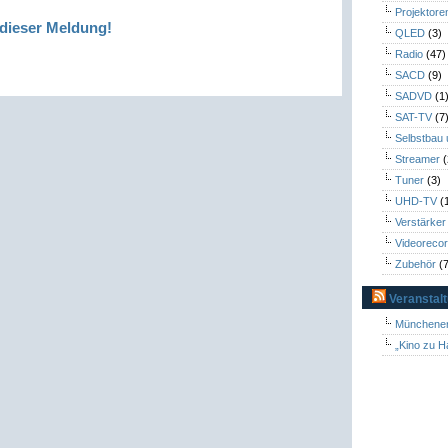
Projektore
dieser Meldung!
QLED
(3)
Radio
(47)
SACD
(9)
SADVD
(1
SAT-TV
(7
Selbstbau
Streamer
(
Tuner
(3)
UHD-TV
(
Verstärker
Videoreco
Zubehör
(7
Veranstal
Münchener
„Kino zu H