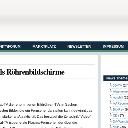
ITY/FORUM
MARKTPLATZ
NEWSLETTER
IMPRESSUM
als Röhrenbildschirme
News Themen
3D-TV
(24
Allgemeine
Autohifi
(26
AV-Receiv
Flat-TV die renommierten Bildröhren-TVs in Sachen
Blu-Ray
(9
rtesten Bilder, die ein Fernseher darstellen kann, gewinnt das
CD
(37)
ker an Attraktivität. Das bestätigt die Zeitschrift “Video” in
DA-Wandl
lat-TV ist der erste Plasma-Fernseher, der über die
DVD
(40)