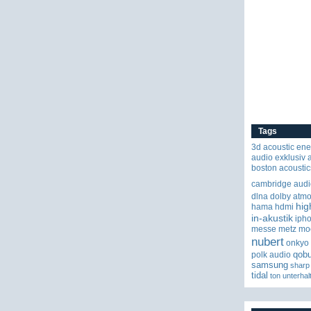
Tags
3d
acoustic ene
audio exklusiv
boston acoustic
cambridge audi
dlna
dolby atm
hig
hama
hdmi
in-akustik
iph
messe
metz
mo
nubert
onkyo
qob
polk audio
samsung
sharp
tidal
ton
unterhal