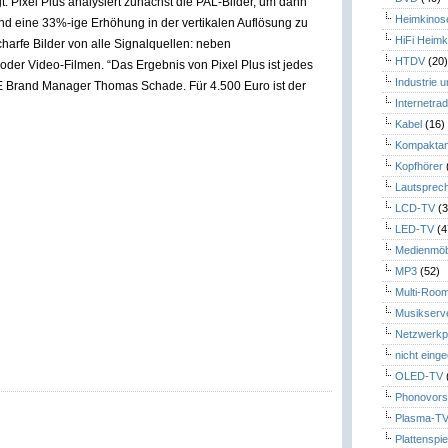
. Pixel Plus analysiert zunächst die PAL-Bilder, um dann
Heimkinos
nd eine 33%-ige Erhöhung in der vertikalen Auflösung zu
HiFi Heimk
harfe Bilder von alle Signalquellen: neben
HTDV
(20
er Video-Filmen. “Das Ergebnis von Pixel Plus ist jedes
Industrie 
CE Brand Manager Thomas Schade. Für 4.500 Euro ist der
Internetrad
Kabel
(16)
Kompaktan
Kopfhörer
Lautsprec
LCD-TV
(3
LED-TV
(4
Medienmöb
MP3
(52)
Multi-Roo
Musikserv
Netzwerkp
nicht eing
OLED-TV
Phonovors
Plasma-T
Plattenspie