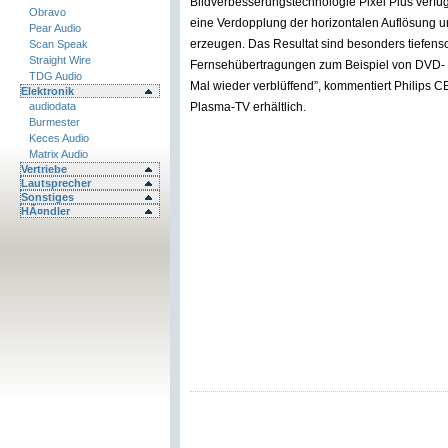
Bildverbesserungstechnologie Pixel Plus verfügt
Obravo
eine Verdopplung der horizontalen Auflösung u
Pear Audio
erzeugen. Das Resultat sind besonders tiefensc
Scan Speak
Straight Wire
Fernsehübertragungen zum Beispiel von DVD- od
TDG Audio
Mal wieder verblüffend”, kommentiert Philips 
Elektronik
audiodata
Plasma-TV erhältlich.
Burmester
Keces Audio
Matrix Audio
Vertriebe
Lautsprecher
Sonstiges
HÃ¤ndler