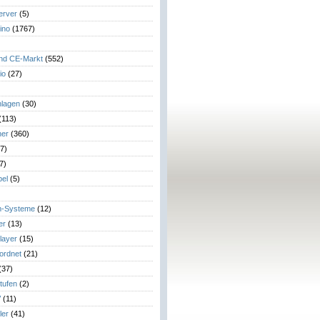
erver
(5)
ino
(1767)
)
und CE-Markt
(552)
io
(27)
lagen
(30)
(113)
her
(360)
7)
7)
el
(5)
m-Systeme
(12)
er
(13)
layer
(15)
eordnet
(21)
(37)
tufen
(2)
V
(11)
ler
(41)