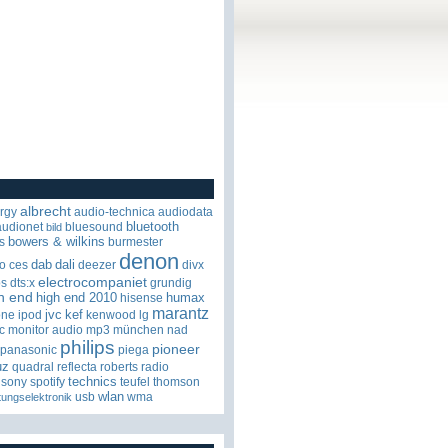
albrecht
rgy
audio-technica
audiodata
bluetooth
audionet
bluesound
bild
bowers & wilkins
s
burmester
denon
dab
dali
o
ces
deezer
divx
electrocompaniet
os
dts:x
grundig
h end
high end 2010
humax
hisense
marantz
jvc
kef
one
ipod
kenwood
lg
c
monitor audio
mp3
münchen
nad
philips
pioneer
panasonic
piega
uz
quadral
reflecta
roberts radio
technics
sony
spotify
teufel
thomson
wlan
usb
wma
tungselektronik