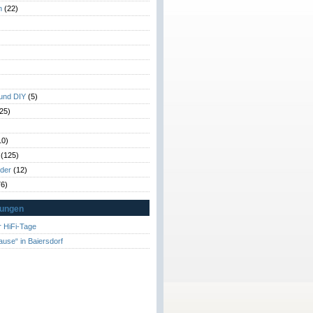
n
(22)
)
)
 und DIY
(5)
25)
10)
(125)
rder
(12)
6)
tungen
 HiFi-Tage
ause“ in Baiersdorf