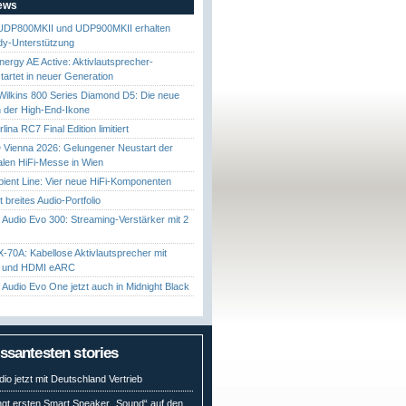
News
UDP800MKII und UDP900MKII erhalten
y-Unterstützung
nergy AE Active: Aktivlautsprecher-
startet in neuer Generation
ilkins 800 Series Diamond D5: Die neue
 der High-End-Ikone
ina RC7 Final Edition limitiert
Vienna 2026: Gelungener Neustart der
nalen HiFi-Messe in Wien
ient Line: Vier neue HiFi-Komponenten
gt breites Audio-Portfolio
Audio Evo 300: Streaming-Verstärker mit 2
70A: Kabellose Aktivlautsprecher mit
t und HDMI eARC
Audio Evo One jetzt auch in Midnight Black
essantesten stories
io jetzt mit Deutschland Vertrieb
ngt ersten Smart Speaker „Sound“ auf den