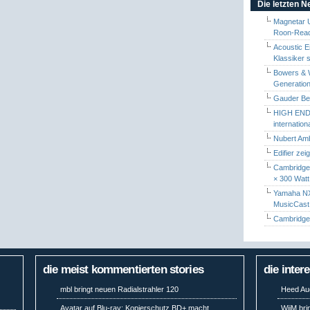
Die letzten 
Magnetar 
Roon-Read
Acoustic E
Klassiker 
Bowers & W
Generation
Gauder Berl
HIGH END 
internatio
Nubert Amb
Edifier zei
Cambridge 
× 300 Watt
Yamaha NX-
MusicCas
Cambridge 
die meist kommentierten stories
die inter
mbl bringt neuen Radialstrahler 120
Heed Aud
Avatar auf Blu-ray: Kopierschutz BD+ macht
WiiM bri