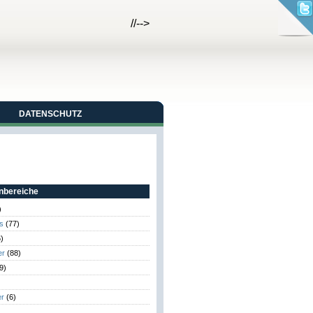
//-->
DATENSCHUTZ
bereiche
)
s
(77)
)
er
(88)
9)
er
(6)