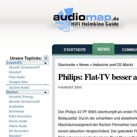
NEWS
STARTSEITE
COMMUN
Unsere Toplinks:
ZubehÃ¶r
Startseite
»
News
»
Industrie und CE-Markt
Akustik Schaumstoff
Mundorf
Philips: Flat-TV besser 
Pear Audio
Straight Wire
System Audio
4 AUGUST 2003
Marken
Acoustic Energy
Akustik Schaumstoff
Audiodata
Burmester
Der Philips 42 PF 9965 übertrumpft als erster 
Eden Acoustics
Bildqualität. Durch die schärfsten und detaillie
Keces Audio
Wachstumssegment der flachen Fernseher noch stär
Matrix Audio
MJ Acoustics
einem aktuellen Vergleichstest. Der getestete F
Mundorf