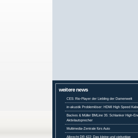
weitere news
CES: Rio-Player der Liebling der Damenwelt
in-akustik Problemlöser: HDMI High Speed Kabe
Backes & Müller BMLine 35: Schlanker High-En
Aktivlautsprecher
Multimedia-Zentrale fürs Auto
Albrecht DR 422: Das kleine und vielseitige