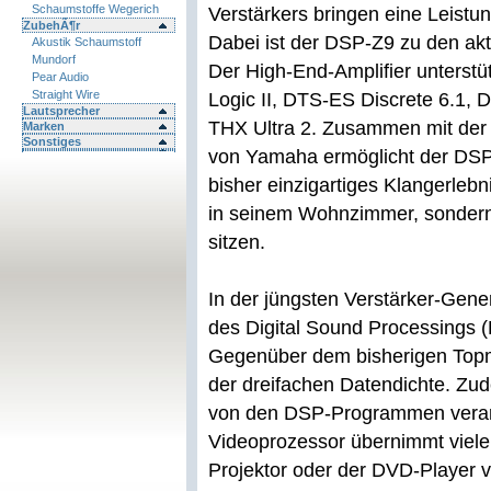
Schaumstoffe Wegerich
Verstärkers bringen eine Leistu
ZubehÃ¶r
Dabei ist der DSP-Z9 zu den ak
Akustik Schaumstoff
Mundorf
Der High-End-Amplifier unterstü
Pear Audio
Straight Wire
Logic II, DTS-ES Discrete 6.1,
Lautsprecher
THX Ultra 2. Zusammen mit de
Marken
Sonstiges
von Yamaha ermöglicht der DSP-
bisher einzigartiges Klangerlebn
in seinem Wohnzimmer, sondern 
sitzen.
In der jüngsten Verstärker-Gene
des Digital Sound Processings 
Gegenüber dem bisherigen Topm
der dreifachen Datendichte. Zud
von den DSP-Programmen verarbei
Videoprozessor übernimmt viele
Projektor oder der DVD-Player 