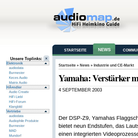
NEWS
STARTSEITE
COMMUN
Unsere Toplinks:
Elektronik
Startseite
»
News
»
Industrie und CE-Markt
audiodata
Burmester
Yamaha: Verstärker mi
Keces Audio
Matrix Audio
HÃ¤ndler
4 SEPTEMBER 2003
Audio Creativ
HiFi Liebl
HiFi-Forum
Klangbild
Vertriebe
audiodata
Der DSP-Z9, Yamahas Flaggschif
Audiophile Produkte
bietet neun Endstufen, das La
Burmester
MAD
einen integrierten Videoprozess
Mundorf