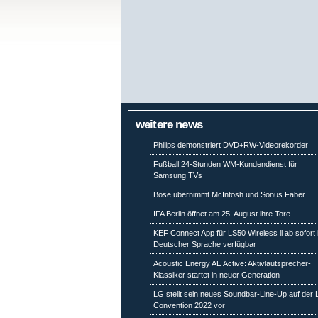
weitere news
Philips demonstriert DVD+RW-Videorekorder
Fußball 24-Stunden WM-Kundendienst für
Samsung TVs
Bose übernimmt McIntosh und Sonus Faber
IFA Berlin öffnet am 25. August ihre Tore
KEF Connect App für LS50 Wireless ll ab sofort 
Deutscher Sprache verfügbar
Acoustic Energy AE Active: Aktivlautsprecher-
Klassiker startet in neuer Generation
LG stellt sein neues Soundbar-Line-Up auf der
Convention 2022 vor