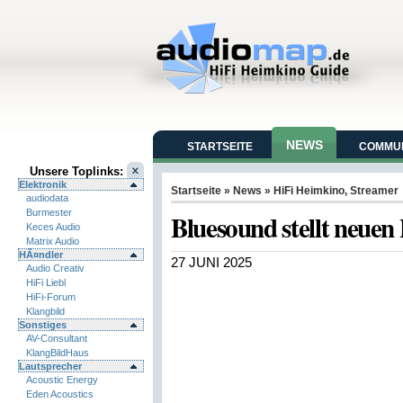
NEWS
STARTSEITE
COMMUN
Unsere Toplinks:
Elektronik
Startseite
»
News
»
HiFi Heimkino
,
Streamer
audiodata
Burmester
Bluesound stellt neuen
Keces Audio
Matrix Audio
HÃ¤ndler
27 JUNI 2025
Audio Creativ
HiFi Liebl
HiFi-Forum
Klangbild
Sonstiges
AV-Consultant
KlangBildHaus
Lautsprecher
Acoustic Energy
Eden Acoustics