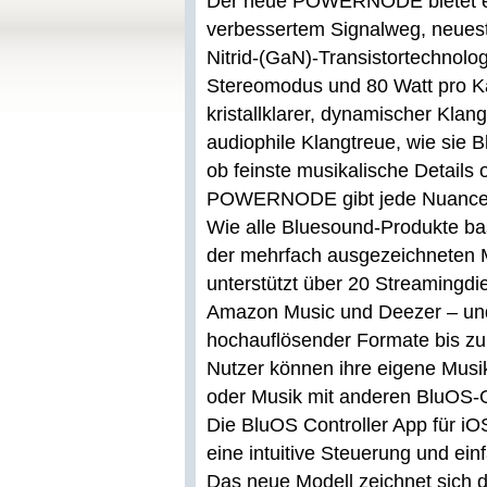
Der neue POWERNODE bietet ein
verbessertem Signalweg, neueste
Nitrid-(GaN)-Transistortechnolog
Stereomodus und 80 Watt pro Ka
kristallklarer, dynamischer Kla
audiophile Klangtreue, wie sie
ob feinste musikalische Details o
POWERNODE gibt jede Nuance mit
Wie alle Bluesound-Produkte 
der mehrfach ausgezeichneten M
unterstützt über 20 Streamingdi
Amazon Music und Deezer – und
hochauflösender Formate bis z
Nutzer können ihre eigene Musi
oder Musik mit anderen BluOS-
Die BluOS Controller App für i
eine intuitive Steuerung und ei
Das neue Modell zeichnet sich du