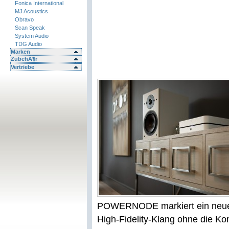
Fonica International
MJ Acoustics
Obravo
Scan Speak
System Audio
TDG Audio
Marken
ZubehÃ¶r
Vertriebe
POWERNODE markiert ein neues
High-Fidelity-Klang ohne die K