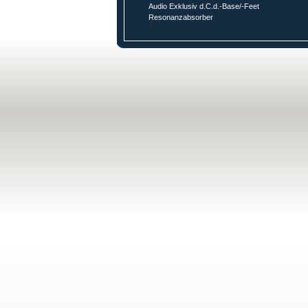
Audio Exklusiv d.C.d.-Base/-Feet
Resonanzabsorber