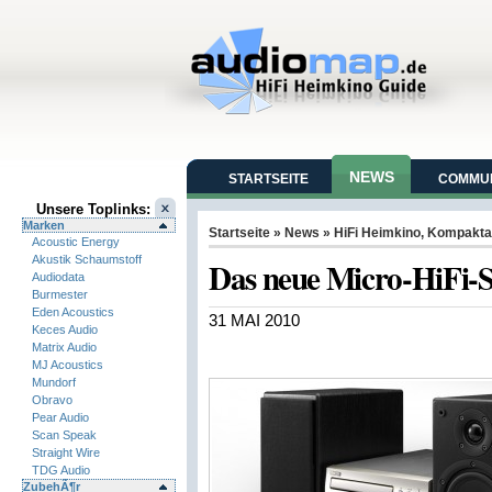
NEWS
STARTSEITE
COMMUN
Unsere Toplinks:
Marken
Startseite
»
News
»
HiFi Heimkino
,
Kompakta
Acoustic Energy
Akustik Schaumstoff
Das neue Micro-HiFi-
Audiodata
Burmester
Eden Acoustics
31 MAI 2010
Keces Audio
Matrix Audio
MJ Acoustics
Mundorf
Obravo
Pear Audio
Scan Speak
Straight Wire
TDG Audio
ZubehÃ¶r