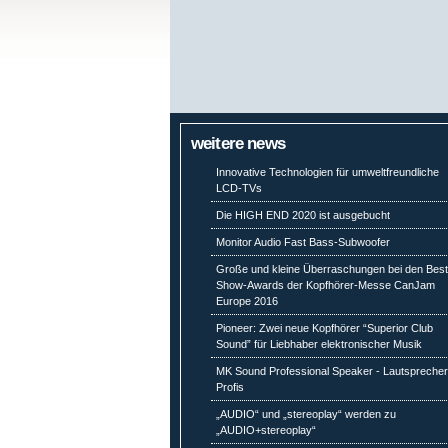
weitere news
Innovative Technologien für umweltfreundliche
LCD-TVs
Die HIGH END 2020 ist ausgebucht
Monitor Audio Fast Bass-Subwoofer
Große und kleine Überraschungen bei den Best
Show-Awards der Kopfhörer-Messe CanJam
Europe 2016
Pioneer: Zwei neue Kopfhörer “Superior Club
Sound” für Liebhaber elektronischer Musik
MK Sound Professional Speaker - Lautsprecher
Profis
„AUDIO“ und „stereoplay“ werden zu
„AUDIO+stereoplay“