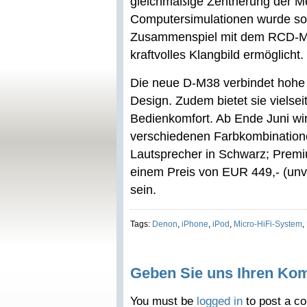
gleichmäßige Zentrierung der M
Computersimulationen wurde som
Zusammenspiel mit dem RCD-M38 
kraftvolles Klangbild ermöglicht.
Die neue D-M38 verbindet hohe K
Design. Zudem bietet sie vielse
Bedienkomfort. Ab Ende Juni wir
verschiedenen Farbkombinatione
Lautsprecher in Schwarz; Premi
einem Preis von EUR 449,- (unve
sein.
Tags:
Denon
,
iPhone
,
iPod
,
Micro-HiFi-System
,
Geben Sie uns Ihren Ko
You must be
logged in
to post a c