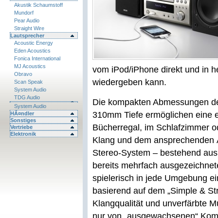
Akustik Schaumstoff
Mundorf
Pear Audio
Straight Wire
Lautsprecher
Acoustic Energy
Eden Acoustics
Fonica International
MJ Acoustics
vom iPod/iPhone direkt und in he
Obravo
wiedergeben kann.
Scan Speak
System Audio
TDG Audio
Die kompakten Abmessungen de
System Audio
310mm Tiefe ermöglichen eine ei
HÃ¤ndler
Sonstiges
Bücherregal, im Schlafzimmer o
Vertriebe
Elektronik
Klang und dem ansprechenden Ä
Stereo-System – bestehend au
bereits mehrfach ausgezeichne
spielerisch in jede Umgebung ei
basierend auf dem „Simple & St
Klangqualität und unverfärbte M
nur von „ausgewachsenen“ Komp