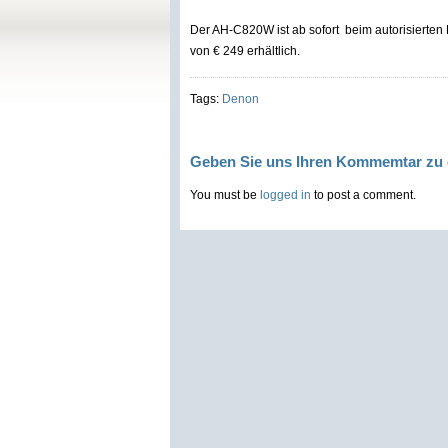
Der AH-C820W ist ab sofort beim autorisierte
von € 249 erhältlich.
Tags:
Denon
Geben Sie uns Ihren Kommemtar zu 
You must be
logged in
to post a comment.