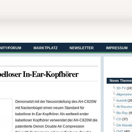
ITY/FORUM
MARKTPLATZ
NEWSLETTER
IMPRESSUM
lloser In-Ear-Kopfhörer
News Themen
3D-TV
(24
Allgemeine
Autohifi
(26
Denonsetzt mit der Neuvorstellung des AH-C820W
AV-Receiv
mit Nackenbügel einen neuen Standard für
Blu-Ray
(9
kabellose In-Ear-Kopfhörer. Als weltweit erster
CD
(37)
kabelloser Kopfhörer verwendet der AH-C820W die
DA-Wandl
patentierte Denon Double Air Compression
DVD
(40)