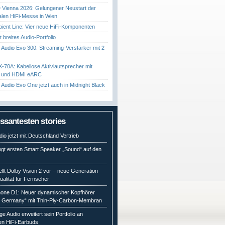
Vienna 2026: Gelungener Neustart der
nalen HiFi-Messe in Wien
ient Line: Vier neue HiFi-Komponenten
gt breites Audio-Portfolio
Audio Evo 300: Streaming-Verstärker mit 2
70A: Kabellose Aktivlautsprecher mit
t und HDMI eARC
Audio Evo One jetzt auch in Midnight Black
essantesten stories
io jetzt mit Deutschland Vertrieb
ngt ersten Smart Speaker „Sound“ auf den
ellt Dolby Vision 2 vor – neue Generation
qualität für Fernseher
ne D1: Neuer dynamischer Kopfhörer
n Germany“ mit Thin-Ply-Carbon-Membran
e Audio erweitert sein Portfolio an
en HiFi-Earbuds