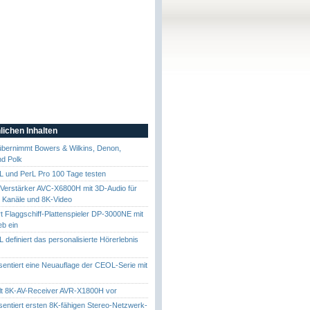
lichen Inhalten
bernimmt Bowers & Wilkins, Denon,
nd Polk
 und PerL Pro 100 Tage testen
Verstärker AVC-X6800H mit 3D-Audio für
4 Kanäle und 8K-Video
t Flaggschiff-Plattenspieler DP-3000NE mit
eb ein
 definiert das personalisierte Hörerlebnis
entiert eine Neuauflage der CEOL-Serie mit
C
lt 8K-AV-Receiver AVR-X1800H vor
entiert ersten 8K-fähigen Stereo-Netzwerk-