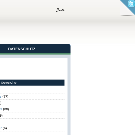
//-->
DATENSCHUTZ
bereiche
)
s
(77)
)
er
(88)
9)
er
(6)