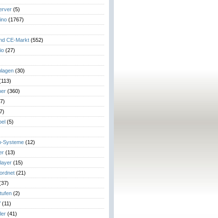
erver
(5)
ino
(1767)
)
und CE-Markt
(552)
io
(27)
lagen
(30)
(113)
her
(360)
7)
7)
el
(5)
m-Systeme
(12)
er
(13)
layer
(15)
eordnet
(21)
(37)
tufen
(2)
V
(11)
ler
(41)