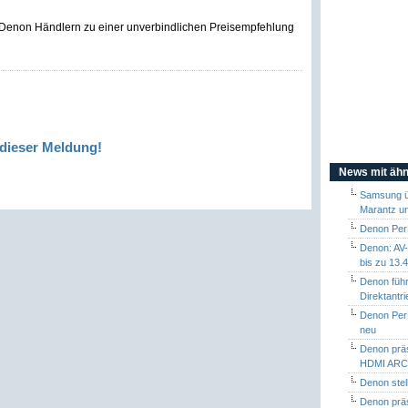
n Denon Händlern zu einer unverbindlichen Preisempfehlung
dieser Meldung!
News mit ähn
Samsung ü
Marantz u
Denon PerL
Denon: AV-
bis zu 13.
Denon führ
Direktantri
Denon PerL
neu
Denon präs
HDMI AR
Denon stel
Denon präs