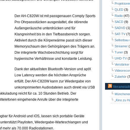
Projektore
QLED
(3)
Der AH-C820W ist mit passgenauen Comply Sports
Radio
(47)
Pro Ohrpassstücken ausgestattet, die störende
SACD
(9)
Außengeräusche unterdrücken und für
SADVD
(1
Klangreinheit bis in den Tiefbassbereich sorgen.
SAT-TV
(7
Aktiviert durch die Körperwärme passt sich dieser
Selbstbau
Memoryschaum den Gehörgängen des Trägers an.
Streamer
(
Die integrierte Wachsbeschichtung sorgt für
Tuner
(3)
hygienische Verhältnisse und konstante Leistung.
UHD-TV
(
Verstärker
Dank der aktuellsten Bluetooth-Version und aptX
Videoreco
Low Latency werden die höchsten Ansprüche
Zubehör
(7
erfüllt. Der AH-C820W kann zur Wiedergabe von
Veranstal
unkomprimierten Audiodateien auch direkt via USB
kuladung reicht für ca. 10 Stunden Betrieb. Der
Münchener
ltelefonen eingehende Anrufe über die integrierte
„Kino zu H
ügbar für Android und iOS, lassen sich portable Geräte
le unterstützt Playlisten, Wiedergabe-Warteschlangen und
auf mehr als 70.000 Radiostationen.