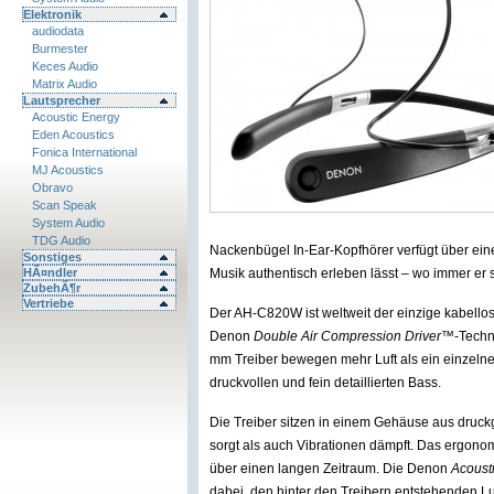
Elektronik
audiodata
Burmester
Keces Audio
Matrix Audio
Lautsprecher
Acoustic Energy
Eden Acoustics
Fonica International
MJ Acoustics
Obravo
Scan Speak
System Audio
TDG Audio
Nackenbügel In-Ear-Kopfhörer verfügt über ein
Sonstiges
HÃ¤ndler
Musik authentisch erleben lässt – wo immer er s
ZubehÃ¶r
Vertriebe
Der AH-C820W ist weltweit der einzige kabellose
Denon
Double Air Compression Driver™
-Techn
mm Treiber bewegen mehr Luft als ein einzelner
druckvollen und fein detaillierten Bass.
Die Treiber sitzen in einem Gehäuse aus druck
sorgt als auch Vibrationen dämpft. Das ergon
über einen langen Zeitraum. Die Denon
Acousti
dabei, den hinter den Treibern entstehenden L