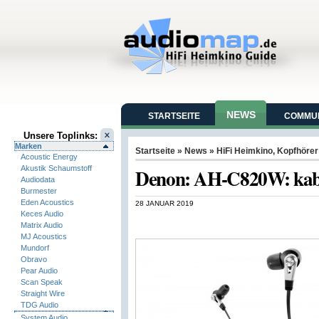
NEWS
STARTSEITE
COMMUN
Unsere Toplinks:
Marken
Startseite
»
News
»
HiFi Heimkino
,
Kopfhörer
Acoustic Energy
Akustik Schaumstoff
Denon: AH-C820W: kabe
Audiodata
Burmester
Eden Acoustics
28 JANUAR 2019
Keces Audio
Matrix Audio
MJ Acoustics
Mundorf
Obravo
Pear Audio
Scan Speak
Straight Wire
TDG Audio
System Audio