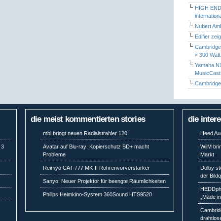
HIGH END 
internatio
Nubert Amb
Edifier zei
Cambridge 
× 300 Watt
Yamaha NX-
MusicCas
Cambridge 
die meist kommentierten stories
die inter
mbl bringt neuen Radialstrahler 120
Heed Aud
 3
Avatar auf Blu-ray: Kopierschutz BD+ macht
WiiM bri
Probleme
Markt
Reimyo CAT-777 MK-II Röhrenvorverstärker
Dolby st
der Bild
Sanyo: Neuer Projektor für beengte Räumlichkeiten
HEDDpho
Philips Heimkino-System 360Sound HTS9520
„Made i
Cambridg
drahtlos