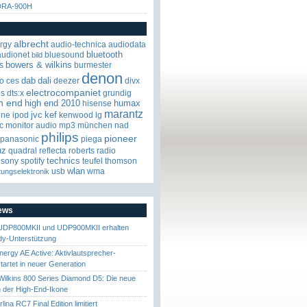
 DRA-900H
albrecht
rgy
audio-technica
audiodata
bluetooth
audionet
bluesound
bild
bowers & wilkins
s
burmester
denon
dab
dali
o
ces
deezer
divx
electrocompaniet
os
dts:x
grundig
h end
high end 2010
humax
hisense
marantz
jvc
kef
one
ipod
kenwood
lg
c
monitor audio
mp3
münchen
nad
philips
pioneer
panasonic
piega
uz
quadral
reflecta
roberts radio
technics
sony
spotify
teufel
thomson
wlan
usb
wma
tungselektronik
News
UDP800MKII und UDP900MKII erhalten
y-Unterstützung
nergy AE Active: Aktivlautsprecher-
startet in neuer Generation
ilkins 800 Series Diamond D5: Die neue
 der High-End-Ikone
ina RC7 Final Edition limitiert