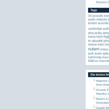
Receiver
Tags
3d
acoustic ene
audio exklusiv
boston acoustic
cambridge audi
dlna
dolby atm
hig
hama
hdmi
in-akustik
iph
messe
metz
mo
nubert
onkyo
qob
polk audio
samsung
sharp
tidal
ton
unterhal
Die letzten 
Magnetar 
Roon-Read
Acoustic E
Klassiker 
Bowers & W
Generation
Gauder Berl