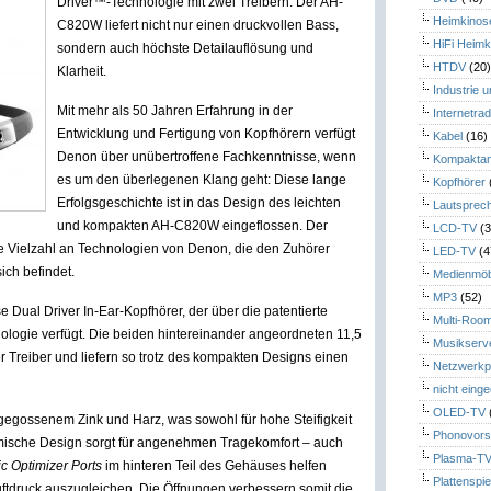
Driver™-Technologie mit zwei Treibern. Der AH-
Heimkinos
C820W liefert nicht nur einen druckvollen Bass,
HiFi Heimk
sondern auch höchste Detailauflösung und
HTDV
(20
Klarheit.
Industrie 
Mit mehr als 50 Jahren Erfahrung in der
Internetrad
Entwicklung und Fertigung von Kopfhörern verfügt
Kabel
(16)
Denon über unübertroffene Fachkenntnisse, wenn
Kompaktan
es um den überlegenen Klang geht: Diese lange
Kopfhörer
Erfolgsgeschichte ist in das Design des leichten
Lautsprec
und kompakten AH-C820W eingeflossen. Der
LCD-TV
(3
e Vielzahl an Technologien von Denon, die den Zuhörer
LED-TV
(4
ich befindet.
Medienmöb
MP3
(52)
 Dual Driver In-Ear-Kopfhörer, der über die patentierte
Multi-Roo
ologie verfügt. Die beiden hintereinander angeordneten 11,5
Musikserv
 Treiber und liefern so trotz des kompakten Designs einen
Netzwerkp
nicht eing
OLED-TV
gegossenem Zink und Harz, was sowohl für hohe Steifigkeit
Phonovors
omische Design sorgt für angenehmen Tragekomfort – auch
Plasma-T
c Optimizer Ports
im hinteren Teil des Gehäuses helfen
Plattenspie
uftdruck auszugleichen. Die Öffnungen verbessern somit die