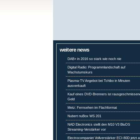
weitere news
DAB+ in 2016 so stark wie noch nie
Digital Radio: Programmlandschaft auf
Wachstumskurs
Plasma-TV Angebot bei Tchibo in Minuten
ausverkauft
Kauf eines DVD-Brenners ist rausgeschmissen
Geld
Metz: Fernsehen im Flachformat
Nubert nuBox WS 201
NAD Electronics stellt den M10 V3 BluOS
Streaming-Verstärker vor
Electrocompaniet Vollverstärker ECI-80D jetzt 