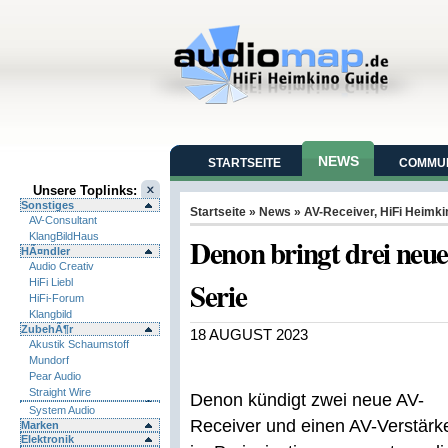
NEWS
STARTSEITE
COMMUN
Unsere Toplinks:
Sonstiges
Startseite
»
News
»
AV-Receiver
,
HiFi Heimki
AV-Consultant
KlangBildHaus
Denon bringt drei neu
HÃ¤ndler
Audio Creativ
Serie
HiFi Liebl
HiFi-Forum
Klangbild
ZubehÃ¶r
18 AUGUST 2023
Akustik Schaumstoff
Mundorf
Pear Audio
Straight Wire
Denon kündigt zwei neue AV-
System Audio
Receiver und einen AV-Verstärk
Marken
Elektronik