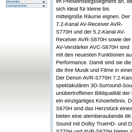
im Preiseinstiegssegment an, di
Vertriebe
Lautsprecher
sich ideal für kleine bis
mittelgroße Räume eignen. Der
7.2-Kanal AV-Receiver AVR-
S770H und der 5.2-Kanal AV-
Receiver AVR-S670H sowie der
AV-Verstärker AVC-S670H sind
mit den neuesten Funktionen au
Performance. Damit sind sie die
die ihre Musik und Filme in ein
Der Denon AVR-S770H 7.2-Kana
spektakulären 3D-Surround-Sou
unübertroffenen Bildqualität der
ein einzigartiges Kinoerlebnis
S670H sind das Herzstück eines
bieten eine atemberaubende 8K-
Sound mit Dolby TrueHD- und 
S770H und AVR-S670H bieten z