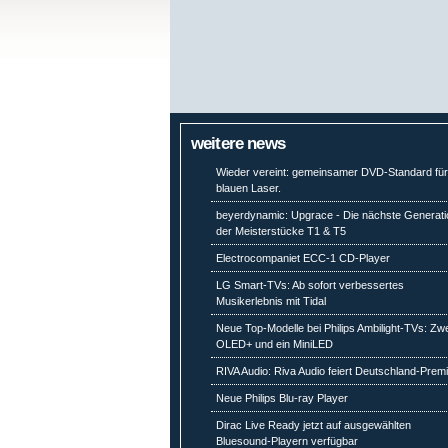
weitere news
Wieder vereint: gemeinsamer DVD-Standard fü
blauen Laser.
beyerdynamic: Upgrace - Die nächste Generati
der Meisterstücke T1 & T5
Electrocompaniet ECC-1 CD-Player
LG Smart-TVs: Ab sofort verbessertes
Musikerlebnis mit Tidal
Neue Top-Modelle bei Philips Ambilight-TVs: Zw
OLED+ und ein MiniLED
RIVA Audio: Riva Audio feiert Deutschland-Prem
Neue Philips Blu-ray Player
Dirac Live Ready jetzt auf ausgewählten
Bluesound-Playern verfügbar