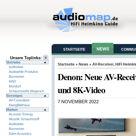
NEWS
STARTSEITE
COMMUN
Unsere Toplinks:
Vertriebe
Startseite
»
News
»
AV-Receiver
,
HiFi Heimki
audiodata
Audiophile Produkte
Denon: Neue AV-Recei
Burmester
MAD
und 8K-Video
Mundorf
Schaumstoffe Wegerich
Sonstiges
AV-Consultant
7 NOVEMBER 2022
KlangBildHaus
Marken
Acoustic Energy
Akustik Schaumstoff
Audiodata
Burmester
Eden Acoustics