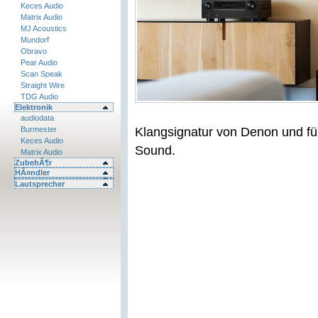
Keces Audio
Matrix Audio
MJ Acoustics
Mundorf
Obravo
Pear Audio
Scan Speak
Straight Wire
TDG Audio
Elektronik
audiodata
Burmester
Klangsignatur von Denon und f
Keces Audio
Sound.
Matrix Audio
ZubehÃ¶r
HÃ¤ndler
Lautsprecher