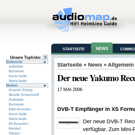
NEWS
STARTSEITE
COMMUN
Unsere Toplinks:
Elektronik
Startseite
»
News
» Allgemein
audiodata
Burmester
Der neue Yakumo Rec
Keces Audio
Matrix Audio
Marken
17 MAI 2006
Acoustic Energy
Akustik Schaumstoff
Audiodata
Burmester
DVB-T Empfänger in XS Form
Eden Acoustics
Keces Audio
Matrix Audio
Der neue DVB-T Recei
MJ Acoustics
verfügbar. Zum Mini-P
Mundorf
Obravo