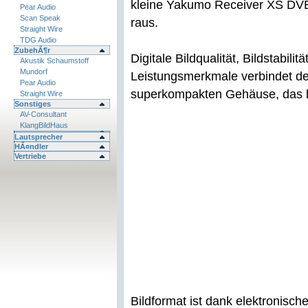
kleine Yakumo Receiver XS DVB
Pear Audio
Scan Speak
raus.
Straight Wire
TDG Audio
ZubehÃ¶r
Digitale Bildqualität, Bildstabili
Akustik Schaumstoff
Mundorf
Leistungsmerkmale verbindet d
Pear Audio
superkompakten Gehäuse, das le
Straight Wire
Sonstiges
AV-Consultant
KlangBildHaus
Lautsprecher
HÃ¤ndler
Vertriebe
Bildformat ist dank elektronis