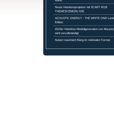
Markt
Neuer Heimkinoprojektor mit SCART RGB
THEMESCENE(R) H30
ACOUSTIC ENERGY - THE WHITE ONE! Limit
Edition
2015er Heimkino-Modellgeneration von Marant
wird vervollständigt
Nubert maximiert Klang im minimalen Format