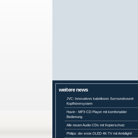
weitere news
JVC: Innovatives kabelloses Surroundsound-
Kopfhörersystem
Havin - MP3-CD-Player mit komfortabler
Bedienung
Alle neuen Audio-CDs mit Kopierschutz
Philips: der erste OLED 4K-TV mit Ambilight!