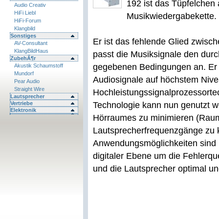
192 ist das Tüpfelchen 
Audio Creativ
HiFi Liebl
Musikwiedergabekette.
HiFi-Forum
Klangbild
Sonstiges
Er ist das fehlende Glied zwis
AV-Consultant
KlangBildHaus
passt die Musiksignale den dur
ZubehÃ¶r
gegebenen Bedingungen an. Er er
Akustik Schaumstoff
Mundorf
Audiosignale auf höchstem Nivea
Pear Audio
Straight Wire
Hochleistungssignalprozessort
Lautsprecher
Vertriebe
Technologie kann nun genutzt w
Elektronik
Hörraumes zu minimieren (Raum
Lautsprecherfrequenzgänge zu 
Anwendungsmöglichkeiten sind 
digitaler Ebene um die Fehlerq
und die Lautsprecher optimal un