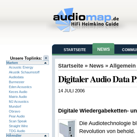
NEWS
STARTSEITE
COMMUN
Unsere Toplinks:
Marken
Startseite
»
News
» Allgemein
Acoustic Energy
Akustik Schaumstoff
Digitaler Audio Data 
Audiodata
Burmester
Eden Acoustics
14 JULI 2006
Keces Audio
Matrix Audio
MJ Acoustics
Mundorf
Digitale Wiedergabeketten- u
Obravo
Pear Audio
Scan Speak
Die Audiotechnologie bl
Straight Wire
Revolution von behold.
TDG Audio
HÃ¤ndler