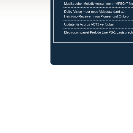
Musiksuche: Melodie vorsummen - MPEG-7 fin
Dolby Vision – der neue Videostandard auf
Heimkino-Receivern von Pioneer und Onkyo
Update für Acurus ACT3 verfügbar
Electrocompaniet Prelude Line PS-1 Lautsprech