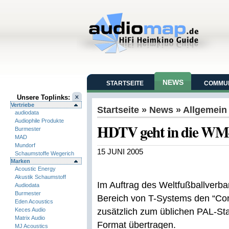
NEWS
STARTSEITE
COMMUN
Unsere Toplinks:
Vertriebe
Startseite
»
News
» Allgemein
audiodata
Audiophile Produkte
HDTV geht in die WM-
Burmester
MAD
Mundorf
15 JUNI 2005
Schaumstoffe Wegerich
Marken
Acoustic Energy
Akustik Schaumstoff
Im Auftrag des Weltfußballverb
Audiodata
Burmester
Bereich von T-Systems den “Conf
Eden Acoustics
Keces Audio
zusätzlich zum üblichen PAL-S
Matrix Audio
Format übertragen.
MJ Acoustics