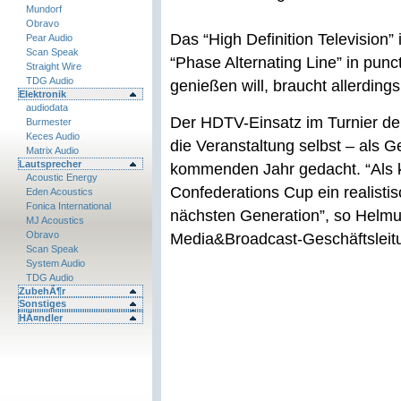
Mundorf
Obravo
Das “High Definition Television
Pear Audio
Scan Speak
“Phase Alternating Line” in punc
Straight Wire
TDG Audio
genießen will, braucht allerdin
Elektronik
audiodata
Der HDTV-Einsatz im Turnier der
Burmester
Keces Audio
die Veranstaltung selbst – als G
Matrix Audio
Lautsprecher
kommenden Jahr gedacht. “Als kl
Acoustic Energy
Confederations Cup ein realistis
Eden Acoustics
Fonica International
nächsten Generation”, so Helmu
MJ Acoustics
Obravo
Media&Broadcast-Geschäftsleit
Scan Speak
System Audio
TDG Audio
ZubehÃ¶r
Sonstiges
HÃ¤ndler