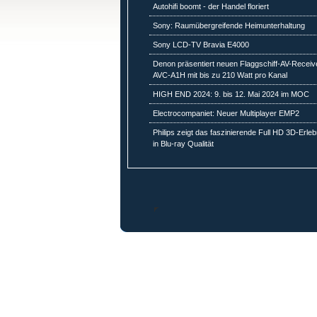
Autohifi boomt - der Handel floriert
Sony: Raumübergreifende Heimunterhaltung
Sony LCD-TV Bravia E4000
Denon präsentiert neuen Flaggschiff-AV-Receiv
AVC-A1H mit bis zu 210 Watt pro Kanal
HIGH END 2024: 9. bis 12. Mai 2024 im MOC
Electrocompaniet: Neuer Multiplayer EMP2
Philips zeigt das faszinierende Full HD 3D-Erleb
in Blu-ray Qualität