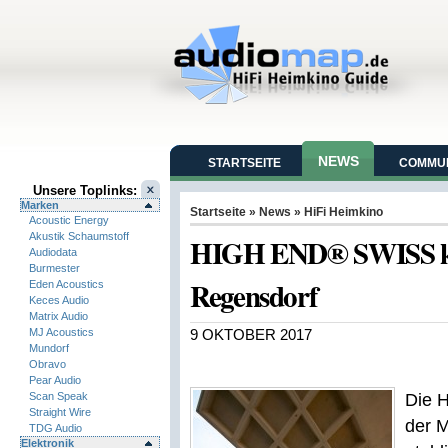
NEWS
STARTSEITE
COMMUN
Unsere Toplinks:
Marken
Startseite
»
News
»
HiFi Heimkino
Acoustic Energy
Akustik Schaumstoff
HIGH END® SWISS ko
Audiodata
Burmester
Regensdorf
Eden Acoustics
Keces Audio
Matrix Audio
MJ Acoustics
9 OKTOBER 2017
Mundorf
Obravo
Pear Audio
Scan Speak
Die 
Straight Wire
der M
TDG Audio
Elektronik