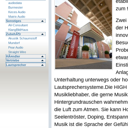
etabl
audiodata
Burmester
zum 9
Keces Audio
Matrix Audio
Zwei
Sonstiges
AV-Consultant
der H
KlangBildHaus
ZubehÃ¶r
innov
Akustik Schaumstoff
Besu
Mundorf
Pear Audio
Probe
Straight Wire
HÃ¤ndler
etwas
Vertriebe
Einst
Lautsprecher
Anlag
Unterhaltung unterwegs oder ho
Lautsprechersysteme.
Die HIGH 
Musikliebhaber, die gerne Musik
Hintergrundrauschen wahrnehme
die Luft zum Atmen. Sie kann Ho
Seelentröster, Doping, Entspan
Musik ist die Sprache der Gefüh