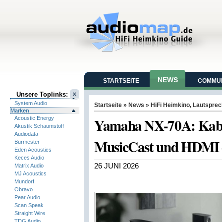
NEWS
STARTSEITE
COMMUN
Unsere Toplinks:
System Audio
Startseite
»
News
»
HiFi Heimkino
,
Lautsprec
Marken
Yamaha NX-70A: Kabel
Acoustic Energy
Akustik Schaumstoff
Audiodata
MusicCast und HDMI
Burmester
Eden Acoustics
Keces Audio
26 JUNI 2026
Matrix Audio
MJ Acoustics
Mundorf
Obravo
Pear Audio
Scan Speak
Straight Wire
TDG Audio