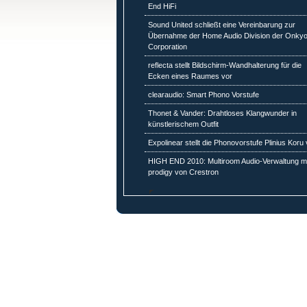
End HiFi
Sound United schließt eine Vereinbarung zur
Übernahme der Home Audio Division der Onky
Corporation
reflecta stellt Bildschirm-Wandhalterung für die
Ecken eines Raumes vor
clearaudio: Smart Phono Vorstufe
Thonet & Vander: Drahtloses Klangwunder in
künstlerischem Outfit
Expolinear stellt die Phonovorstufe Plinius Koru 
HIGH END 2010: Multiroom Audio-Verwaltung mi
prodigy von Crestron