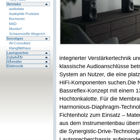
Vertriebe
audiodata
Audiophile Produkte
Burmester
MAD
Mundorf
Schaumstoffe Wegerich
Sonstiges
AV-Consultant
KlangBildHaus
Lautsprecher
integrierter Verstärkertechnik 
ZubehÃ¶r
HÃ¤ndler
klassische Audioanschlüsse betr
Elektronik
System an Nutzer, die eine pla
HiFi-Komponenten suchen.
Die 
Bassreflex-Konzept mit einem 1
Hochtonkalotte. Für die Membr
Harmonious-Diaphragm-Techno
Fichtenholz zum Einsatz – Materi
aus dem Instrumentenbau übern
die Synergistic-Drive-Technologi
Lautsprecherchassis aufeinand