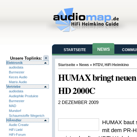
NEWS
STARTSEITE
COMMUN
Unsere Toplinks:
Elektronik
Startseite
»
News
»
HTDV
,
HiFi Heimkino
audiodata
Burmester
HUMAX bringt neuen 
Keces Audio
Matrix Audio
HD 2000C
Vertriebe
audiodata
Audiophile Produkte
Burmester
2 DEZEMBER 2009
MAD
Mundorf
Schaumstoffe Wegerich
HÃ¤ndler
HUMAX baut sei
Audio Creativ
mit dem PR-H
HiFi Liebl
HiFi-Forum