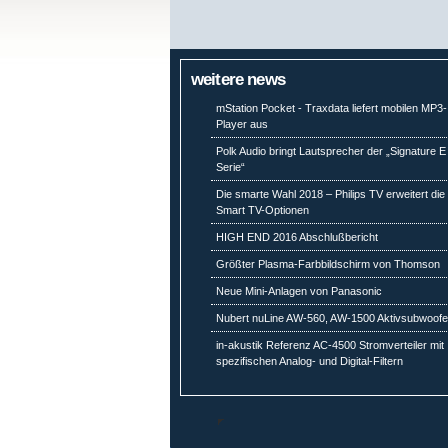
weitere news
mStation Pocket - Traxdata liefert mobilen MP3-
Player aus
Polk Audio bringt Lautsprecher der „Signature E
Serie“
Die smarte Wahl 2018 – Philips TV erweitert die
Smart TV-Optionen
HIGH END 2016 Abschlußbericht
Größter Plasma-Farbbildschirm von Thomson
Neue Mini-Anlagen von Panasonic
Nubert nuLine AW-560, AW-1500 Aktivsubwoofe
in-akustik Referenz AC-4500 Stromverteiler mit
spezifischen Analog- und Digital-Filtern