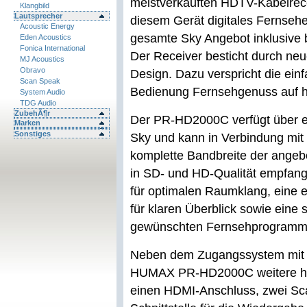
meistverkauften HDTV-Kabelre
Klangbild
Lautsprecher
diesem Gerät digitales Fernseh
Acoustic Energy
gesamte Sky Angebot inklusive
Eden Acoustics
Fonica International
Der Receiver besticht durch ne
MJ Acoustics
Obravo
Design. Dazu verspricht die einf
Scan Speak
Bedienung Fernsehgenuss auf 
System Audio
TDG Audio
ZubehÃ¶r
Der PR-HD2000C verfügt über ei
Marken
Sonstiges
Sky und kann in Verbindung mit
komplette Bandbreite der angebo
in SD- und HD-Qualität empfang
für optimalen Raumklang, eine 
für klaren Überblick sowie eine
gewünschten Fernsehprogramm
Neben dem Zugangssystem mit S
HUMAX PR-HD2000C weitere hoc
einen HDMI-Anschluss, zwei Sc