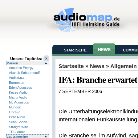
NEWS
STARTSEITE
COMMUN
Unsere Toplinks:
Marken
Startseite
»
News
» Allgemein
Acoustic Energy
Akustik Schaumstoff
IFA: Branche erwarte
Audiodata
Burmester
Eden Acoustics
7 SEPTEMBER 2006
Keces Audio
Matrix Audio
MJ Acoustics
Mundorf
Die Unterhaltungselektronikindus
Obravo
Pear Audio
Internationalen Funkausstellung
Scan Speak
Straight Wire
TDG Audio
Die Branche sei im Aufwind, sagt
Lautsprecher