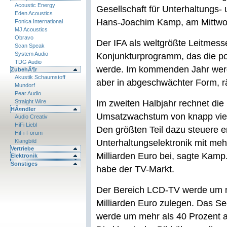
Acoustic Energy
Gesellschaft für Unterhaltungs-
Eden Acoustics
Hans-Joachim Kamp, am Mittwoc
Fonica International
MJ Acoustics
Obravo
Der IFA als weltgrößte Leitmesse
Scan Speak
System Audio
Konjunkturprogramm, das die po
TDG Audio
werde. Im kommenden Jahr werd
ZubehÃ¶r
Akustik Schaumstoff
aber in abgeschwächter Form, 
Mundorf
Pear Audio
Straight Wire
Im zweiten Halbjahr rechnet die
HÃ¤ndler
Umsatzwachstum von knapp vier 
Audio Creativ
HiFi Liebl
Den größten Teil dazu steuere e
HiFi-Forum
Klangbild
Unterhaltungselektronik mit me
Vertriebe
Milliarden Euro bei, sagte Kam
Elektronik
Sonstiges
habe der TV-Markt.
Der Bereich LCD-TV werde um me
Milliarden Euro zulegen. Das S
werde um mehr als 40 Prozent a