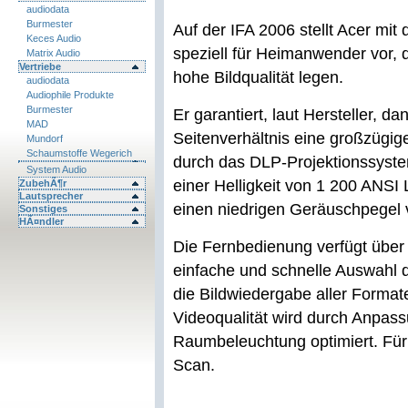
audiodata
Burmester
Auf der IFA 2006 stellt Acer mi
Keces Audio
speziell für Heimanwender vor, 
Matrix Audio
Vertriebe
hohe Bildqualität legen.
audiodata
Audiophile Produkte
Burmester
Er garantiert, laut Hersteller, da
MAD
Seitenverhältnis eine großzügige
Mundorf
Schaumstoffe Wegerich
durch das DLP-Projektionssystem
System Audio
einer Helligkeit von 1 200 ANSI
ZubehÃ¶r
Lautsprecher
einen niedrigen Geräuschpegel 
Sonstiges
HÃ¤ndler
Die Fernbedienung verfügt über
einfache und schnelle Auswahl 
die Bildwiedergabe aller Formate
Videoqualität wird durch Anpassu
Raumbeleuchtung optimiert. Für 
Scan.