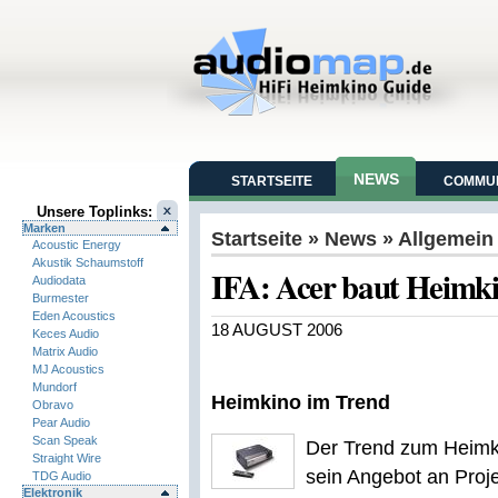
NEWS
STARTSEITE
COMMUN
Unsere Toplinks:
Marken
Startseite
»
News
» Allgemein
Acoustic Energy
Akustik Schaumstoff
IFA: Acer baut Heimk
Audiodata
Burmester
Eden Acoustics
18 AUGUST 2006
Keces Audio
Matrix Audio
MJ Acoustics
Mundorf
Heimkino im Trend
Obravo
Pear Audio
Scan Speak
Der Trend zum Heimki
Straight Wire
sein Angebot an Proje
TDG Audio
Elektronik