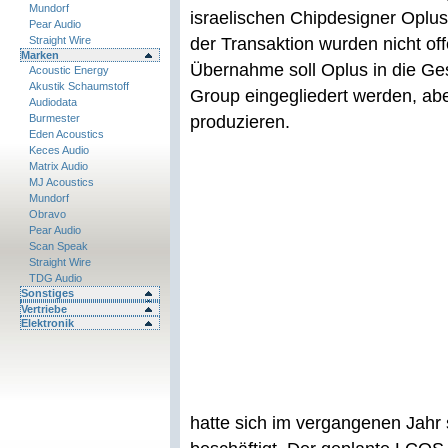
Mundorf
israelischen Chipdesigner Oplus 
Pear Audio
Straight Wire
der Transaktion wurden nicht of
Marken
Übernahme soll Oplus in die Ge
Acoustic Energy
Akustik Schaumstoff
Group eingegliedert werden, abe
Audiodata
Burmester
produzieren.
Eden Acoustics
Keces Audio
Matrix Audio
MJ Acoustics
Mundorf
Obravo
Pear Audio
Scan Speak
Straight Wire
TDG Audio
Sonstiges
Vertriebe
Elektronik
hatte sich im vergangenen Jahr 