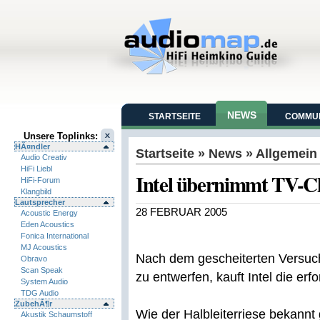
NEWS
STARTSEITE
COMMUN
Unsere Toplinks:
HÃ¤ndler
Startseite
»
News
» Allgemein
Audio Creativ
HiFi Liebl
Intel übernimmt TV-C
HiFi-Forum
Klangbild
Lautsprecher
28 FEBRUAR 2005
Acoustic Energy
Eden Acoustics
Fonica International
MJ Acoustics
Nach dem gescheiterten Versuch
Obravo
Scan Speak
zu entwerfen, kauft Intel die erf
System Audio
TDG Audio
ZubehÃ¶r
Wie der Halbleiterriese bekannt 
Akustik Schaumstoff