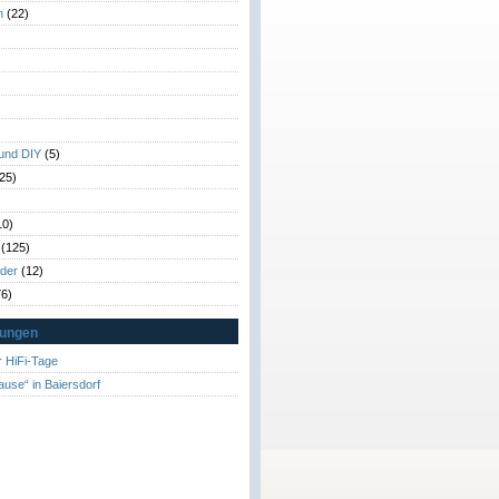
n
(22)
)
)
 und DIY
(5)
25)
10)
(125)
rder
(12)
6)
tungen
 HiFi-Tage
ause“ in Baiersdorf