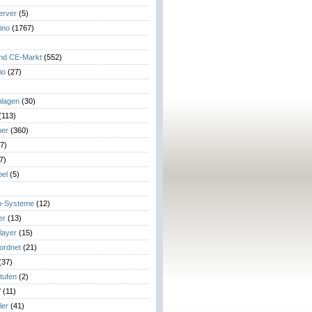
erver
(5)
ino
(1767)
)
und CE-Markt
(552)
io
(27)
lagen
(30)
(113)
her
(360)
7)
7)
el
(5)
m-Systeme
(12)
er
(13)
layer
(15)
eordnet
(21)
(37)
tufen
(2)
V
(11)
ler
(41)