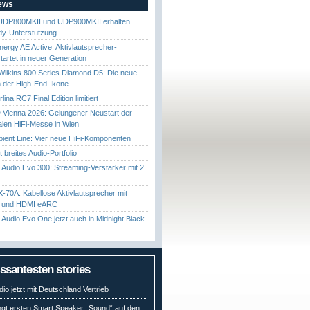
News
UDP800MKII und UDP900MKII erhalten
y-Unterstützung
nergy AE Active: Aktivlautsprecher-
startet in neuer Generation
ilkins 800 Series Diamond D5: Die neue
 der High-End-Ikone
ina RC7 Final Edition limitiert
Vienna 2026: Gelungener Neustart der
nalen HiFi-Messe in Wien
ient Line: Vier neue HiFi-Komponenten
gt breites Audio-Portfolio
Audio Evo 300: Streaming-Verstärker mit 2
70A: Kabellose Aktivlautsprecher mit
t und HDMI eARC
Audio Evo One jetzt auch in Midnight Black
essantesten stories
io jetzt mit Deutschland Vertrieb
ngt ersten Smart Speaker „Sound“ auf den