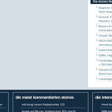
Die letzten 
Magnetar 
Roon-Read
Acoustic E
Klassiker 
Bowers & W
Generation
Gauder Berl
HIGH END 
internatio
Nubert Amb
Edifier zei
Cambridge 
× 300 Watt
Yamaha NX-
MusicCas
Cambridge 
die meist kommentierten stories
die inter
er
mbl bringt neuen Radialstrahler 120
Heed Aud
Avatar auf Blu-ray: Kopierschutz BD+ macht
WiiM bri