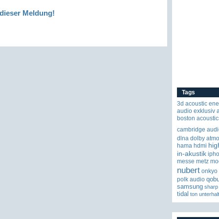
dieser Meldung!
Tags
3d
acoustic ene
audio exklusiv
boston acoustic
cambridge audi
dlna
dolby atm
hig
hama
hdmi
in-akustik
iph
messe
metz
mo
nubert
onkyo
qob
polk audio
samsung
sharp
tidal
ton
unterhal