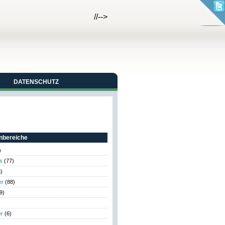
//-->
DATENSCHUTZ
bereiche
)
s
(77)
)
er
(88)
9)
er
(6)