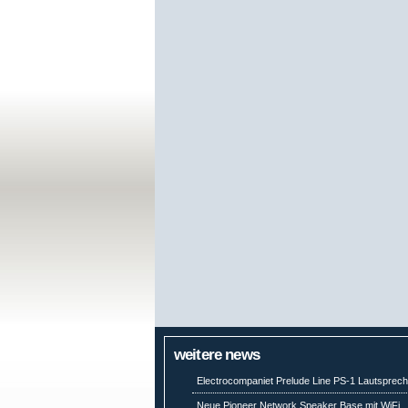
weitere news
Electrocompaniet Prelude Line PS-1 Lautsprech
Neue Pioneer Network Speaker Base mit WiFi,