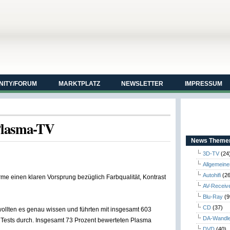
ITY/FORUM
MARKTPLATZ
NEWSLETTER
IMPRESSUM
Plasma-TV
News Themen
3D-TV
(24
Allgemeine
Autohifi
(26
me einen klaren Vorsprung bezüglich Farbqualität, Kontrast
AV-Receiv
Blu-Ray
(9
CD
(37)
ollten es genau wissen und führten mit insgesamt 603
DA-Wandl
 Tests durch. Insgesamt 73 Prozent bewerteten Plasma
DVD
(40)