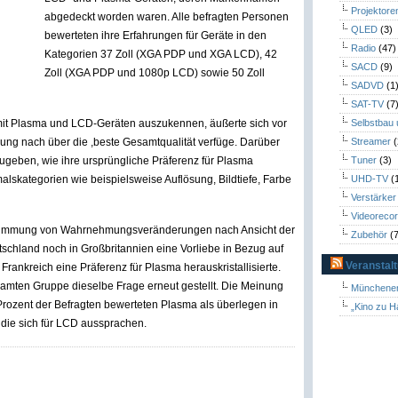
Projektore
abgedeckt worden waren. Alle befragten Personen
QLED
(3)
bewerteten ihre Erfahrungen für Geräte in den
Radio
(47)
Kategorien 37 Zoll (XGA PDP und XGA LCD), 42
SACD
(9)
Zoll (XGA PDP und 1080p LCD) sowie 50 Zoll
SADVD
(1
SAT-TV
(7
 mit Plasma und LCD-Geräten auszukennen, äußerte sich vor
Selbstbau
ung nach über die ,beste Gesamtqualität verfüge. Darüber
Streamer
(
ugeben, wie ihre ursprüngliche Präferenz für Plasma
Tuner
(3)
skategorien wie beispielsweise Auflösung, Bildtiefe, Farbe
UHD-TV
(
Verstärker
Videoreco
estimmung von Wahrnehmungsveränderungen nach Ansicht der
Zubehör
(7
chland noch in Großbritannien eine Vorliebe in Bezug auf
Veranstal
Frankreich eine Präferenz für Plasma herauskristallisierte.
amten Gruppe dieselbe Frage erneut gestellt. Die Meinung
Münchener
Prozent der Befragten bewerteten Plasma als überlegen in
„Kino zu H
, die sich für LCD aussprachen.