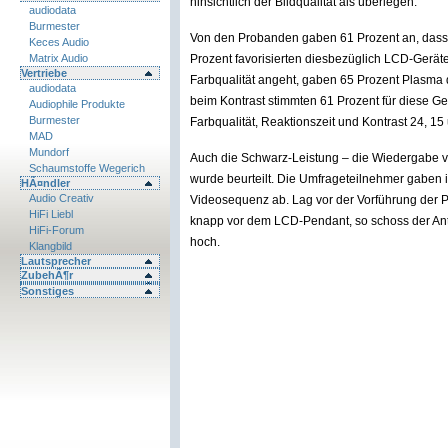
hinsichtlich der Bildqualität als überlegen.
audiodata
Burmester
Von den Probanden gaben 61 Prozent an, dass 
Keces Audio
Matrix Audio
Prozent favorisierten diesbezüglich LCD-Geräte
Vertriebe
Farbqualität angeht, gaben 65 Prozent Plasma 
audiodata
beim Kontrast stimmten 61 Prozent für diese G
Audiophile Produkte
Burmester
Farbqualität, Reaktionszeit und Kontrast 24, 15
MAD
Mundorf
Auch die Schwarz-Leistung – die Wiedergabe vo
Schaumstoffe Wegerich
wurde beurteilt. Die Umfrageteilnehmer gaben 
HÃ¤ndler
Audio Creativ
Videosequenz ab. Lag vor der Vorführung der P
HiFi Liebl
knapp vor dem LCD-Pendant, so schoss der Ant
HiFi-Forum
hoch.
Klangbild
Lautsprecher
ZubehÃ¶r
Sonstiges