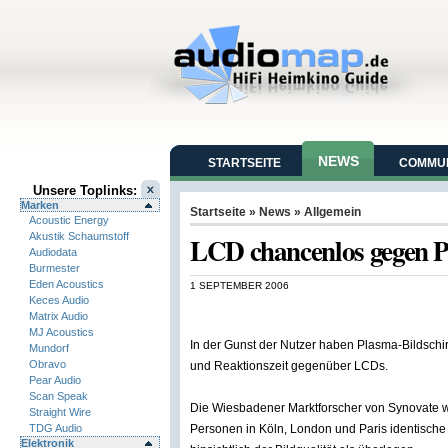
NEWS
STARTSEITE
COMMUN
Unsere Toplinks:
Marken
Startseite
»
News
» Allgemein
Acoustic Energy
Akustik Schaumstoff
LCD chancenlos gegen 
Audiodata
Burmester
Eden Acoustics
1 SEPTEMBER 2006
Keces Audio
Matrix Audio
MJ Acoustics
In der Gunst der Nutzer haben Plasma-Bildschir
Mundorf
Obravo
und Reaktionszeit gegenüber LCDs.
Pear Audio
Scan Speak
Die Wiesbadener Marktforscher von Synovate w
Straight Wire
TDG Audio
Personen in Köln, London und Paris identische
Elektronik