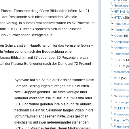
Heimkinos
Plasma-Fernseher die größere Bildschärfe böten. Nur 21
HiFi Heimk
, der Rest konnte sich nicht entscheiden. Was die
HTDV
(20
den Vorzug. In puncto Reaktionszeit waren es 62 Prozent und
Industrie 
eräte. Für LCD-Technik sprachen sich in den Punkten
Internetrad
 und 26 Prozent der Befragten aus.
Kabel
(16)
Kompaktan
n Schwarz ist ein Hauptkriterium für das Fernseherlebnis –
Kopfhörer
ihr Votum vor und nach der Begutachtung einer
Lautsprec
lasma-Bildschirm mit 37 gegenüber 30 Prozenten relativ
LCD-TV
(3
eil der Plasma-Befürworter nach der Demo auf 72 Prozent
LED-TV
(4
Medienmöb
MP3
(52)
Synovate hat die Studie auf Basis bestimmter Heim-
Multi-Roo
Fernseh-Bedingungen durchgeführt. Es wurden
Musikserv
zwei Gruppen gebildet. Die erste verfügte über
Netzwerkp
keinerlei Vorkenntnisse in Bezug auf Plasma oder
nicht eing
LCD und wurde gebeten ihre Meinung zu äußern,
OLED-TV
nachdem sie ein 90 Sekunden langes Video in drei
Phonovors
Vorführräumen angesehen hatte. Dies geschah
Plasma-T
gleichzeitig auf zwei nebeneinander stehenden
Plattenspie
LCD- und Plasma-Geräten, deren Markennamen