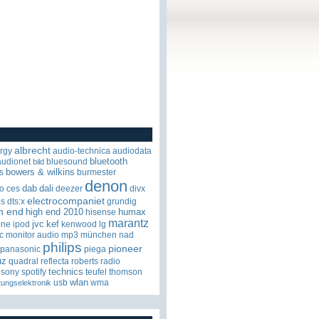
albrecht
rgy
audio-technica
audiodata
bluetooth
audionet
bluesound
bild
bowers & wilkins
s
burmester
denon
dab
dali
o
ces
deezer
divx
electrocompaniet
os
dts:x
grundig
h end
high end 2010
humax
hisense
marantz
jvc
kef
one
ipod
kenwood
lg
c
monitor audio
mp3
münchen
nad
philips
pioneer
panasonic
piega
uz
quadral
reflecta
roberts radio
technics
sony
spotify
teufel
thomson
wlan
usb
wma
tungselektronik