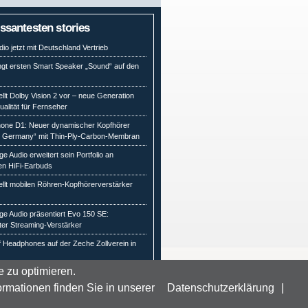
essantesten stories
io jetzt mit Deutschland Vertrieb
ngt ersten Smart Speaker „Sound“ auf den
ellt Dolby Vision 2 vor – neue Generation
qualität für Fernseher
ne D1: Neuer dynamischer Kopfhörer
n Germany“ mit Thin-Ply-Carbon-Membran
e Audio erweitert sein Portfolio an
en HiFi-Earbuds
ellt mobilen Röhren-Kopfhörerverstärker
e Audio präsentiert Evo 150 SE:
ter Streaming-Verstärker
 Headphones auf der Zeche Zollverein in
 zu optimieren.
ormationen finden Sie in unserer
Datenschutzerklärung
|