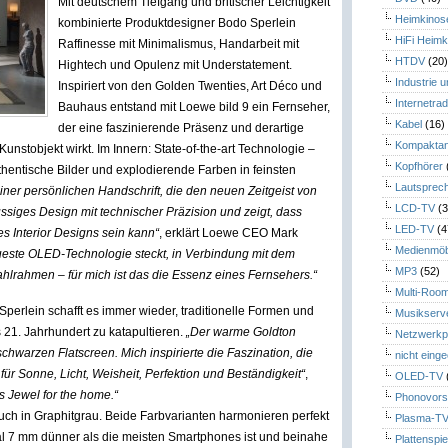
Mit deutschem Tiefgang und britischer Leichtigkeit
Heimkinos
kombinierte Produktdesigner Bodo Sperlein
HiFi Heimk
Raffinesse mit Minimalismus, Handarbeit mit
HTDV
(20
Hightech und Opulenz mit Understatement.
Industrie 
Inspiriert von den Golden Twenties, Art Déco und
Internetrad
Bauhaus entstand mit Loewe bild 9 ein Fernseher,
Kabel
(16)
der eine faszinierende Präsenz und derartige
Kompaktan
Kunstobjekt wirkt. Im Innern: State-of-the-art Technologie –
Kopfhörer
entische Bilder und explodierende Farben in feinsten
Lautsprec
iner persönlichen Handschrift, die den neuen Zeitgeist von
LCD-TV
(3
üssiges Design mit technischer Präzision und zeigt, dass
LED-TV
(4
s Interior Designs sein kann“
, erklärt Loewe CEO Mark
Medienmöb
ueste OLED-Technologie steckt, in Verbindung mit dem
MP3
(52)
lrahmen – für mich ist das die Essenz eines Fernsehers.“
Multi-Roo
Sperlein schafft es immer wieder, traditionelle Formen und
Musikserv
 21. Jahrhundert zu katapultieren.
„Der warme Goldton
Netzwerkp
schwarzen Flatscreen. Mich inspirierte die Faszination, die
nicht eing
für Sonne, Licht, Weisheit, Perfektion und Beständigkeit“
,
OLED-TV
s Jewel for the home.“
Phonovors
auch in Graphitgrau. Beide Farbvarianten harmonieren perfekt
Plasma-T
mal 7 mm dünner als die meisten Smartphones ist und beinahe
Plattenspie