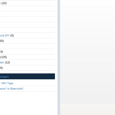
n
(22)
)
)
 und DIY
(5)
25)
10)
(125)
rder
(12)
6)
tungen
 HiFi-Tage
ause“ in Baiersdorf