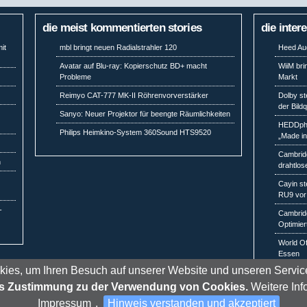
die meist kommentierten stories
die inter
it
mbl bringt neuen Radialstrahler 120
Heed Aud
Avatar auf Blu-ray: Kopierschutz BD+ macht
WiiM bri
Probleme
Markt
Reimyo CAT-777 MK-II Röhrenvorverstärker
Dolby st
der Bild
Sanyo: Neuer Projektor für beengte Räumlichkeiten
HEDDpho
Philips Heimkino-System 360Sound HTS9520
„Made i
Cambridg
n
drahtlos
Cayin st
RU9 vor
-
Cambridg
Optimier
World Of
Essen
kies, um Ihren Besuch auf unserer Website und unseren Service
als Zustimmung zu der Verwendung von Cookies.
Weitere Inf
Impressum
.
Hinweis verstanden und akzeptiert