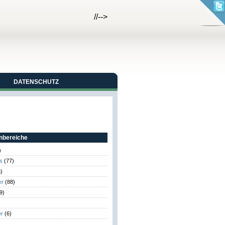
//-->
DATENSCHUTZ
bereiche
)
s
(77)
)
er
(88)
9)
er
(6)