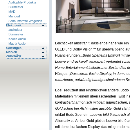
Audiophile Produkte
Burmester
MAD
Mundorf
Schaumstoffe Wegerich
Elektronik
audiodata
Burmester
Keces Audio
Leichtigkeit ausstrahlt, dass er beinahe wie ein 
Matrix Audio
Sonstiges
OLED und Dolby Vision™ für überwältigend auth
Marken
Nuancierungen.
„Bodo Sperleins Entwurf mit se
ZubehÃ¶r
Loewe eindrucksvoll verkörpert, verbindet schl
Home Entertainment ästhetischer Bestandteil de
Hüsges.
„Das extrem flache Display, in dem ne
reduzierten, aufwändig handgeschmiedeten Stah
Edel, reduziert und eindrucksvoll anders. Bodo 
Materialien mit einem überraschenden Twist ins
kontrastiert harmonisch mit dem futuristischen, 
Gold schon bei Alchimisten ausübte. Gold steht 
erklärt Bodo Sperlein.
„Loewe bild 9 sehe ich al
Alternativ zu Amber Gold gibt es Loewe bild 9 
mit dem ultraflachen Display, das mit gerade 