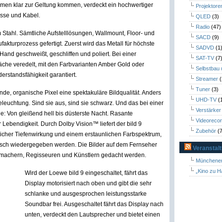
rmen klar zur Geltung kommen, verdeckt ein hochwertiger
Projektore
üsse und Kabel.
QLED
(3)
Radio
(47)
Stahl. Sämtliche Aufstelllösungen, Wallmount, Floor- und
SACD
(9)
turprozess gefertigt. Zuerst wird das Metall für höchste
SADVD
(1
Hand geschweißt, geschliffen und poliert. Bei einer
SAT-TV
(7
äche veredelt, mit den Farbvarianten Amber Gold oder
Selbstbau
erstandsfähigkeit garantiert.
Streamer
(
Tuner
(3)
e, organische Pixel eine spektakuläre Bildqualität. Anders
UHD-TV
(
leuchtung. Sind sie aus, sind sie schwarz. Und das bei einer
Verstärker
e: Von gleißend hell bis düsterste Nacht. Rasante
Videoreco
bendigkeit. Durch Dolby Vision™ liefert der bild 9
Zubehör
(7
blicher Tiefenwirkung und einem erstaunlichen Farbspektrum,
tisch wiedergegeben werden. Die Bilder auf dem Fernseher
Veranstal
emachern, Regisseuren und Künstlern gedacht werden.
Münchener
„Kino zu H
Wird der Loewe bild 9 eingeschaltet, fährt das
Display motorisiert nach oben und gibt die sehr
schlanke und ausgesprochen leistungsstarke
Soundbar frei. Ausgeschaltet fährt das Display nach
unten, verdeckt den Lautsprecher und bietet einen