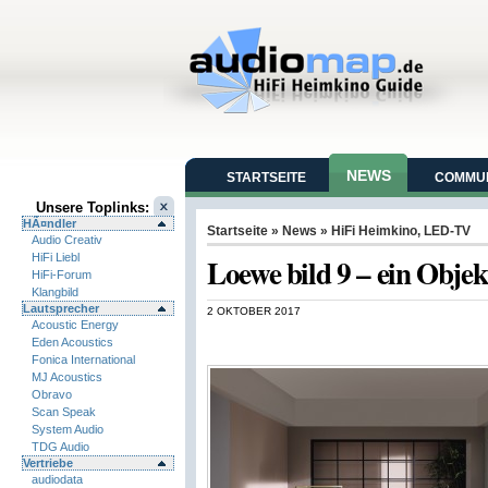
NEWS
STARTSEITE
COMMUN
Unsere Toplinks:
HÃ¤ndler
Startseite
»
News
»
HiFi Heimkino
,
LED-TV
Audio Creativ
HiFi Liebl
Loewe bild 9 – ein Objek
HiFi-Forum
Klangbild
Lautsprecher
2 OKTOBER 2017
Acoustic Energy
Eden Acoustics
Fonica International
MJ Acoustics
Obravo
Scan Speak
System Audio
TDG Audio
Vertriebe
audiodata