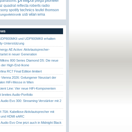
pioneer
panasonic
piega
uz
quadral
reflecta
roberts radio
technics
sony
spotify
teufel
thomson
wlan
usb
wma
tungselektronik
News
UDP800MKII und UDP900MKII erhalten
y-Unterstützung
nergy AE Active: Aktivlautsprecher-
startet in neuer Generation
ilkins 800 Series Diamond D5: Die neue
 der High-End-Ikone
ina RC7 Final Edition limitiert
Vienna 2026: Gelungener Neustart der
nalen HiFi-Messe in Wien
ient Line: Vier neue HiFi-Komponenten
gt breites Audio-Portfolio
Audio Evo 300: Streaming-Verstärker mit 2
70A: Kabellose Aktivlautsprecher mit
t und HDMI eARC
Audio Evo One jetzt auch in Midnight Black