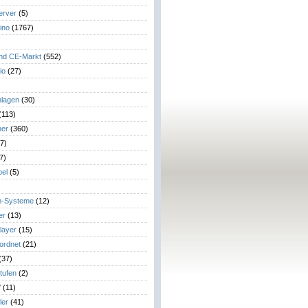
erver
(5)
ino
(1767)
)
und CE-Markt
(552)
io
(27)
lagen
(30)
(113)
her
(360)
7)
7)
el
(5)
m-Systeme
(12)
er
(13)
layer
(15)
eordnet
(21)
(37)
tufen
(2)
V
(11)
ler
(41)