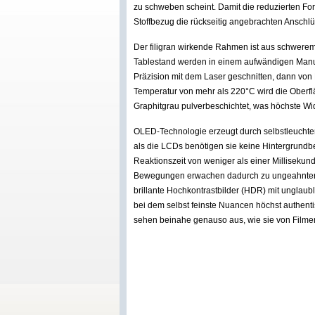
zu schweben scheint. Damit die reduzierten Fo
Stoffbezug die rückseitig angebrachten Anschl
Der filigran wirkende Rahmen ist aus schwerem 
Tablestand werden in einem aufwändigen Manufak
Präzision mit dem Laser geschnitten, dann von 
Temperatur von mehr als 220°C wird die Oberfl
Graphitgrau pulverbeschichtet, was höchste Wid
OLED-Technologie erzeugt durch selbstleuchtend
als die LCDs benötigen sie keine Hintergrundbe
Reaktionszeit von weniger als einer Millisekund
Bewegungen erwachen dadurch zu ungeahnter Le
brillante Hochkontrastbilder (HDR) mit unglau
bei dem selbst feinste Nuancen höchst authen
sehen beinahe genauso aus, wie sie von Film