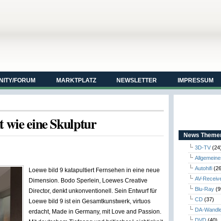
ITY/FORUM
MARKTPLATZ
NEWSLETTER
IMPRESSUM
t wie eine Skulptur
News Themen
3D-TV
(24
Allgemeine
Autohifi
(26
Loewe bild 9 katapultiert Fernsehen in eine neue
AV-Receiv
Dimension. Bodo Sperlein, Loewes Creative
Blu-Ray
(9
Director, denkt unkonventionell. Sein Entwurf für
CD
(37)
Loewe bild 9 ist ein Gesamtkunstwerk, virtuos
DA-Wandl
erdacht, Made in Germany, mit Love and Passion.
DVD
(40)