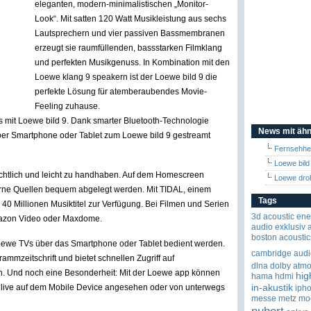
eleganten, modern-minimalistischen „Monitor-
Look“. Mit satten 120 Watt Musikleistung aus sechs
Lautsprechern und vier passiven Bassmembranen
erzeugt sie raumfüllenden, bassstarken Filmklang
und perfekten Musikgenuss. In Kombination mit den
Loewe klang 9 speakern ist der Loewe bild 9 die
perfekte Lösung für atemberaubendes Movie-
Feeling zuhause.
 mit Loewe bild 9. Dank smarter Bluetooth-Technologie
News mit ähn
per Smartphone oder Tablet zum Loewe bild 9 gestreamt
Fernsehhers
Loewe bild 
rsichtlich und leicht zu handhaben. Auf dem Homescreen
Loewe droh
rne Quellen bequem abgelegt werden. Mit TIDAL, einem
Tags
40 Millionen Musiktitel zur Verfügung. Bei Filmen und Serien
3d
acoustic ene
Amazon Video oder Maxdome.
audio exklusiv
boston acoustic
Loewe TVs über das Smartphone oder Tablet bedient werden.
cambridge audi
ammzeitschrift und bietet schnellen Zugriff auf
dlna
dolby atm
n. Und noch eine Besonderheit: Mit der Loewe app können
hig
hama
hdmi
in-akustik
live auf dem Mobile Device angesehen oder von unterwegs
iph
messe
metz
mo