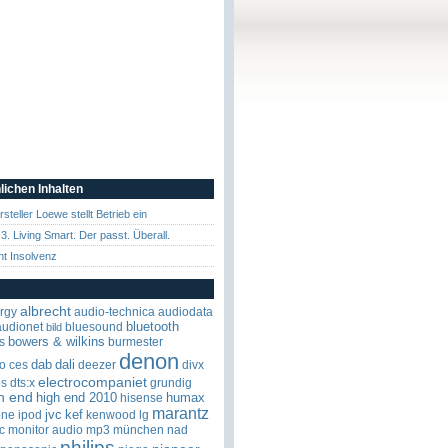
lichen Inhalten
teller Loewe stellt Betrieb ein
3. Living Smart. Der passt. Überall.
t Insolvenz
albrecht
rgy
audio-technica
audiodata
bluetooth
audionet
bluesound
bild
bowers & wilkins
s
burmester
denon
dab
dali
o
ces
deezer
divx
electrocompaniet
os
dts:x
grundig
h end
high end 2010
humax
hisense
marantz
jvc
kef
one
ipod
kenwood
lg
c
monitor audio
mp3
münchen
nad
philips