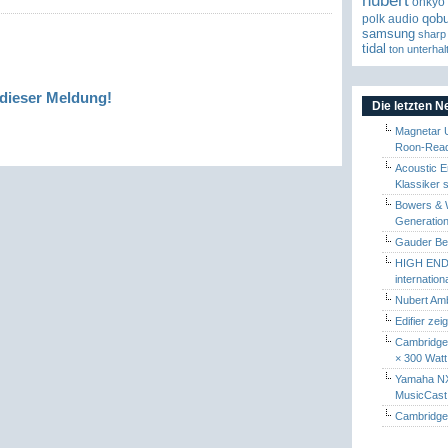
nubert
onkyo
qob
polk audio
samsung
sharp
tidal
ton
unterhal
dieser Meldung!
Die letzten 
Magnetar 
Roon-Read
Acoustic E
Klassiker 
Bowers & W
Generation
Gauder Berl
HIGH END 
internatio
Nubert Amb
Edifier zei
Cambridge 
× 300 Watt
Yamaha NX-
MusicCas
Cambridge 