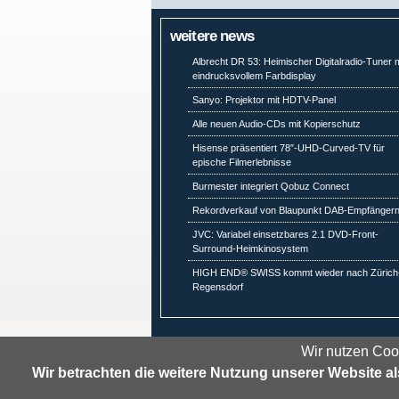
weitere news
Albrecht DR 53: Heimischer Digitalradio-Tuner m
eindrucksvollem Farbdisplay
Sanyo: Projektor mit HDTV-Panel
Alle neuen Audio-CDs mit Kopierschutz
Hisense präsentiert 78″-UHD-Curved-TV für
epische Filmerlebnisse
Burmester integriert Qobuz Connect
Rekordverkauf von Blaupunkt DAB-Empfänger
JVC: Variabel einsetzbares 2.1 DVD-Front-
Surround-Heimkinosystem
HIGH END® SWISS kommt wieder nach Zürich
Regensdorf
Wir nutzen Coo
Wir betrachten die weitere Nutzung unserer Website 