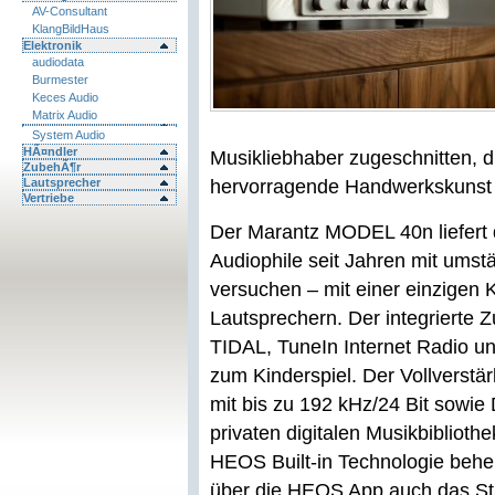
AV-Consultant
KlangBildHaus
Elektronik
audiodata
Burmester
Keces Audio
Matrix Audio
System Audio
HÃ¤ndler
Musikliebhaber zugeschnitten, d
ZubehÃ¶r
Lautsprecher
hervorragende Handwerkskunst u
Vertriebe
Der Marantz MODEL 40n liefert
Audiophile seit Jahren mit umst
versuchen – mit einer einzigen
Lautsprechern. Der integrierte 
TIDAL, TuneIn Internet Radio u
zum Kinderspiel. Der Vollverstä
mit bis zu 192 kHz/24 Bit sowie
privaten digitalen Musikbiblioth
HEOS Built-in Technologie behe
über die HEOS App auch das Str