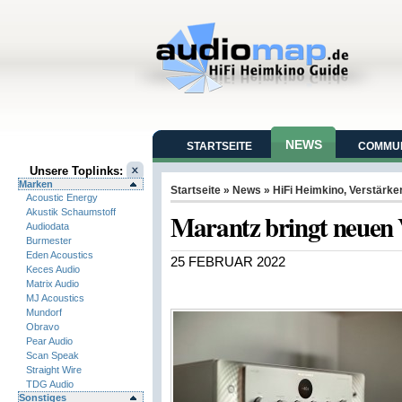
NEWS
STARTSEITE
COMMUN
Unsere Toplinks:
Marken
Startseite
»
News
»
HiFi Heimkino
,
Verstärke
Acoustic Energy
Akustik Schaumstoff
Marantz bringt neuen
Audiodata
Burmester
Eden Acoustics
25 FEBRUAR 2022
Keces Audio
Matrix Audio
MJ Acoustics
Mundorf
Obravo
Pear Audio
Scan Speak
Straight Wire
TDG Audio
Sonstiges