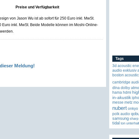
Preise und Verfügbarkeit
ign von Jason Wu ist ab sofort für 250 Euro inkl. MwSt.
00 Euro inkl. MwSt. Beide Modelle können im Moshi-Online-
 werden.
Tags
dieser Meldung!
3d
acoustic ene
audio exklusiv
boston acoustic
cambridge audi
dlna
dolby atm
hig
hama
hdmi
in-akustik
iph
messe
metz
mo
nubert
onkyo
qob
polk audio
samsung
sharp
tidal
ton
unterhal