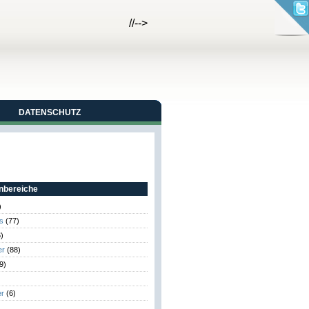
//-->
DATENSCHUTZ
bereiche
)
s
(77)
)
er
(88)
9)
er
(6)