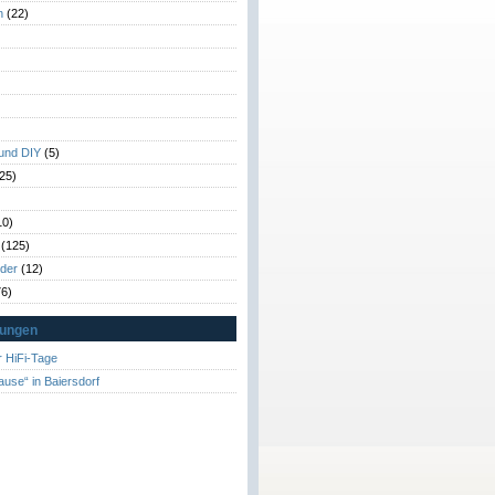
n
(22)
)
)
 und DIY
(5)
25)
10)
(125)
rder
(12)
6)
tungen
 HiFi-Tage
ause“ in Baiersdorf