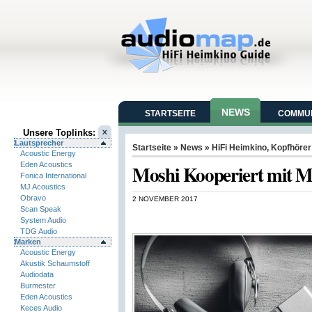
NEWS
STARTSEITE
COMMUN
Unsere Toplinks:
Lautsprecher
Startseite
»
News
»
HiFi Heimkino
,
Kopfhörer
Acoustic Energy
Eden Acoustics
Moshi Kooperiert mit 
Fonica International
MJ Acoustics
Obravo
2 NOVEMBER 2017
Scan Speak
System Audio
TDG Audio
Marken
Acoustic Energy
Akustik Schaumstoff
Audiodata
Burmester
Eden Acoustics
Keces Audio