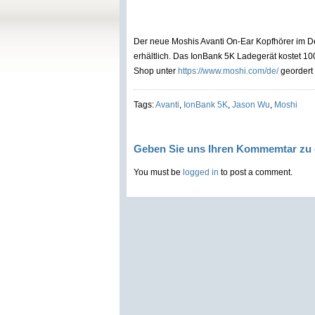
Der neue Moshis Avanti On-Ear Kopfhörer im Des
erhältlich. Das IonBank 5K Ladegerät kostet 1
Shop unter
https://www.moshi.com/de/
geordert
Tags:
Avanti
,
IonBank 5K
,
Jason Wu
,
Moshi
Geben Sie uns Ihren Kommemtar zu 
You must be
logged in
to post a comment.