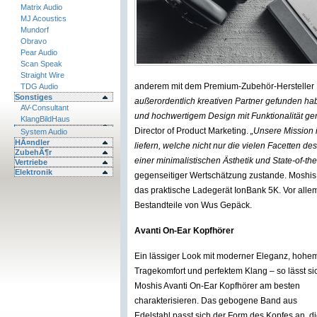
Matrix Audio
MJ Acoustics
Mundorf
Obravo
Pear Audio
Scan Speak
Straight Wire
anderem mit dem Premium-Zubehör-Hersteller
TDG Audio
Sonstiges
außerordentlich kreativen Partner gefunden ha
AV-Consultant
und hochwertigem Design mit Funktionalität gen
KlangBildHaus
Director of Product Marketing.
„Unsere Mission i
System Audio
HÃ¤ndler
liefern, welche nicht nur die vielen Facetten de
ZubehÃ¶r
einer minimalistischen Ästhetik und State-of-the-
Vertriebe
Elektronik
gegenseitiger Wertschätzung zustande. Moshis 
das praktische Ladegerät IonBank 5K. Vor alle
Bestandteile von Wus Gepäck.
Avanti On-Ear Kopfhörer
Ein lässiger Look mit moderner Eleganz, hohe
Tragekomfort und perfektem Klang – so lässt si
Moshis Avanti On-Ear Kopfhörer am besten
charakterisieren. Das gebogene Band aus
Edelstahl passt sich der Form des Kopfes an, d