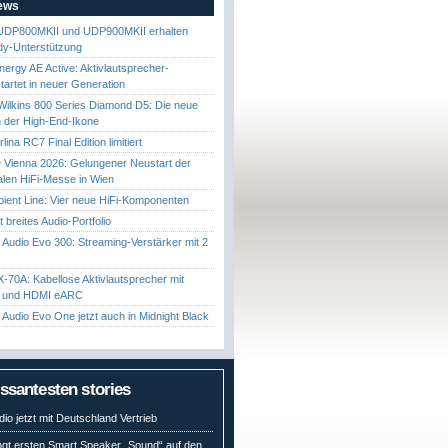
News
UDP800MKII und UDP900MKII erhalten
y-Unterstützung
nergy AE Active: Aktivlautsprecher-
startet in neuer Generation
ilkins 800 Series Diamond D5: Die neue
 der High-End-Ikone
ina RC7 Final Edition limitiert
Vienna 2026: Gelungener Neustart der
nalen HiFi-Messe in Wien
ient Line: Vier neue HiFi-Komponenten
gt breites Audio-Portfolio
Audio Evo 300: Streaming-Verstärker mit 2
70A: Kabellose Aktivlautsprecher mit
t und HDMI eARC
Audio Evo One jetzt auch in Midnight Black
essantesten stories
io jetzt mit Deutschland Vertrieb
ngt ersten Smart Speaker „Sound“ auf den