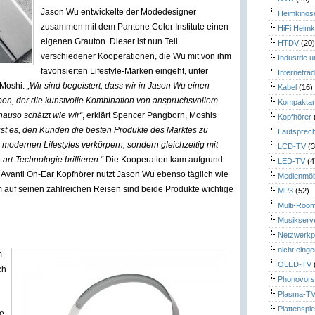
Jason Wu entwickelte der Modedesigner
Heimkinos
zusammen mit dem Pantone Color Institute einen
HiFi Heimk
eigenen Grauton. Dieser ist nun Teil
HTDV
(20
verschiedener Kooperationen, die Wu mit von ihm
Industrie 
favorisierten Lifestyle-Marken eingeht, unter
Internetrad
 Moshi.
„Wir sind begeistert, dass wir in Jason Wu einen
Kabel
(16)
ben, der die kunstvolle Kombination von anspruchsvollem
Kompaktan
auso schätzt wie wir“
, erklärt Spencer Pangborn, Moshis
Kopfhörer
st es, den Kunden die besten Produkte des Marktes zu
Lautsprec
s modernen Lifestyles verkörpern, sondern gleichzeitig mit
LCD-TV
(3
art-Technologie brillieren.“
Die Kooperation kam aufgrund
LED-TV
(4
Avanti On-Ear Kopfhörer nutzt Jason Wu ebenso täglich wie
Medienmöb
m auf seinen zahlreichen Reisen sind beide Produkte wichtige
MP3
(52)
Multi-Roo
Musikserv
Netzwerkp
nicht eing
m
OLED-TV
ch
Phonovors
Plasma-T
Plattenspie
ie