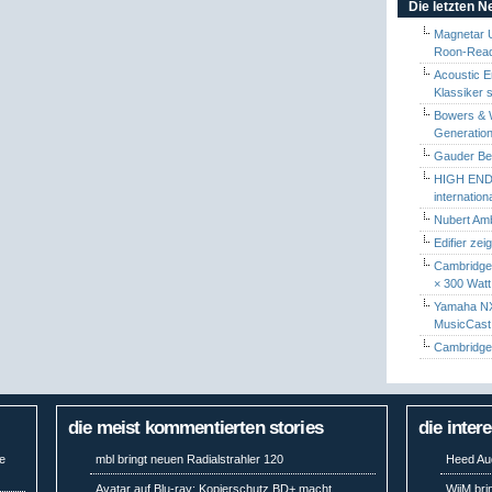
Die letzten 
Magnetar 
Roon-Read
Acoustic E
Klassiker 
Bowers & W
Generation
Gauder Berl
HIGH END 
internatio
Nubert Amb
Edifier zei
Cambridge 
× 300 Watt
Yamaha NX-
MusicCas
Cambridge 
die meist kommentierten stories
die inter
le
mbl bringt neuen Radialstrahler 120
Heed Aud
Avatar auf Blu-ray: Kopierschutz BD+ macht
WiiM bri