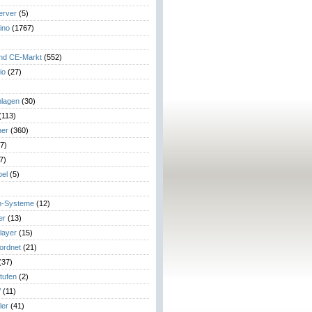
erver
(5)
ino
(1767)
)
und CE-Markt
(552)
io
(27)
lagen
(30)
(113)
her
(360)
7)
7)
el
(5)
m-Systeme
(12)
er
(13)
layer
(15)
eordnet
(21)
(37)
tufen
(2)
V
(11)
ler
(41)