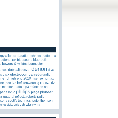
albrecht
rgy
audio-technica
audiodata
bluetooth
audionet
bluesound
bild
bowers & wilkins
s
burmester
denon
dab
dali
o
ces
deezer
divx
electrocompaniet
os
dts:x
grundig
h end
high end 2010
humax
hisense
marantz
jvc
kef
one
ipod
kenwood
lg
c
monitor audio
mp3
münchen
nad
philips
pioneer
panasonic
piega
uz
quadral
reflecta
roberts radio
technics
sony
spotify
teufel
thomson
wlan
usb
wma
tungselektronik