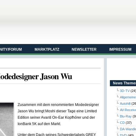
ITY/FORUM
MARKTPLATZ
NEWSLETTER
IMPRESSUM
Modedesigner Jason Wu
News Themen
3D-TV
(24
Allgemeine
Autohifi
(26
Zusammen mit dem renommierten Modedesigner
AV-Receiv
Jason Wu bringt Moshi dieser Tage eine Limited
Blu-Ray
(9
Edition seiner Avanti On-Ear Kopfhörer und der
CD
(37)
IonBank 5K auf den Markt.
DA-Wandl
Unter dem Dach seines Schwesterlabels GREY
DVD
(40)