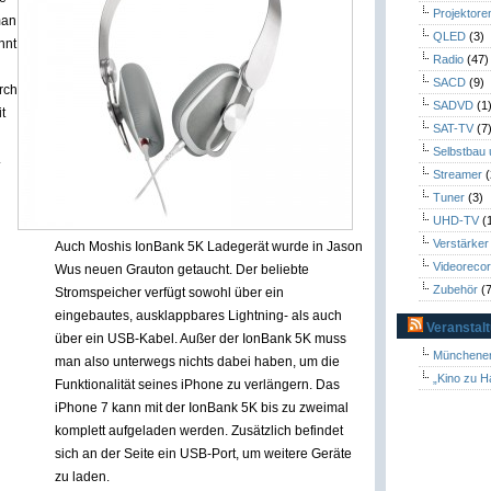
Projektore
man
QLED
(3)
nnt
Radio
(47)
SACD
(9)
rch
SADVD
(1
t
SAT-TV
(7
Selbstbau
.
Streamer
(
Tuner
(3)
UHD-TV
(
Verstärker
Auch Moshis IonBank 5K Ladegerät wurde in Jason
Videoreco
Wus neuen Grauton getaucht. Der beliebte
Zubehör
(7
Stromspeicher verfügt sowohl über ein
eingebautes, ausklappbares Lightning- als auch
Veranstal
über ein USB-Kabel. Außer der IonBank 5K muss
Münchener
man also unterwegs nichts dabei haben, um die
„Kino zu H
Funktionalität seines iPhone zu verlängern. Das
iPhone 7 kann mit der IonBank 5K bis zu zweimal
komplett aufgeladen werden. Zusätzlich befindet
sich an der Seite ein USB-Port, um weitere Geräte
zu laden.