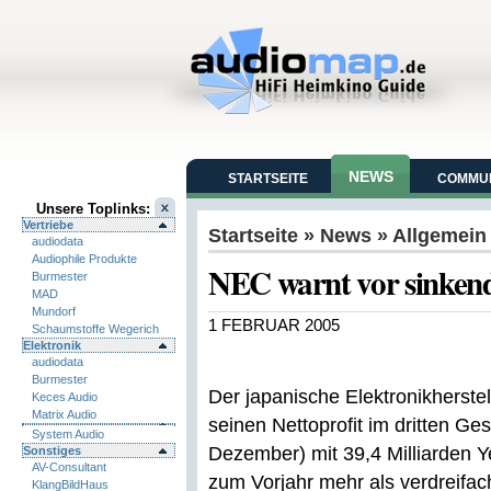
NEWS
STARTSEITE
COMMUN
Unsere Toplinks:
Vertriebe
Startseite
»
News
» Allgemein
audiodata
Audiophile Produkte
NEC warnt vor sinken
Burmester
MAD
Mundorf
1 FEBRUAR 2005
Schaumstoffe Wegerich
Elektronik
audiodata
Burmester
Der japanische Elektronikherste
Keces Audio
Matrix Audio
seinen Nettoprofit im dritten Ge
System Audio
Dezember) mit 39,4 Milliarden Ye
Sonstiges
AV-Consultant
zum Vorjahr mehr als verdreifac
KlangBildHaus