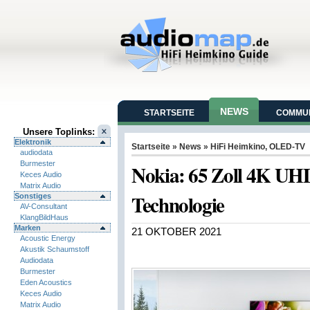
NEWS
STARTSEITE
COMMUN
Unsere Toplinks:
Elektronik
Startseite
»
News
»
HiFi Heimkino
,
OLED-TV
audiodata
Burmester
Nokia: 65 Zoll 4K U
Keces Audio
Matrix Audio
Technologie
Sonstiges
AV-Consultant
KlangBildHaus
Marken
21 OKTOBER 2021
Acoustic Energy
Akustik Schaumstoff
Audiodata
Burmester
Eden Acoustics
Keces Audio
Matrix Audio