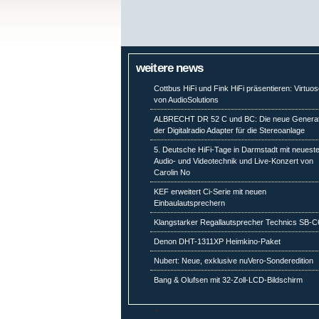
weitere news
Cottbus HiFi und Fink HiFi präsentieren: Virtuo
von AudioSolutions
ALBRECHT DR 52 C und BC: Die neue Generat
der Digitalradio Adapter für die Stereoanlage
5. Deutsche HiFi-Tage in Darmstadt mit neuest
Audio- und Videotechnik und Live-Konzert von
Carolin No
KEF erweitert Ci-Serie mit neuen
Einbaulautsprechern
Klangstarker Regallautsprecher Technics SB-
Denon DHT-1311XP Heimkino-Paket
Nubert: Neue, exklusive nuVero-Sonderedition
Bang & Olufsen mit 32-Zoll-LCD-Bildschirm