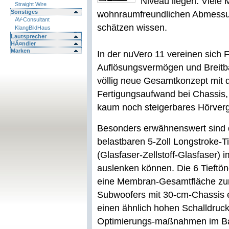
Niveau liegen. Viele
Straight Wire
Sonstiges
wohnraumfreundlichen Abmessu
AV-Consultant
schätzen wissen.
KlangBildHaus
Lautsprecher
HÃ¤ndler
Marken
In der nuVero 11 vereinen sich Fä
Auflösungsvermögen und Breitba
völlig neue Gesamtkonzept mit
Fertigungsaufwand bei Chassis,
kaum noch steigerbares Hörver
Besonders erwähnenswert sind 
belastbaren 5-Zoll Longstroke-
(Glasfaser-Zellstoff-Glasfaser) i
auslenken können. Die 6 Tieftön
eine Membran-Gesamtfläche zur 
Subwoofers mit 30-cm-Chassis 
einen ähnlich hohen Schalldruck
Optimierungs-maßnahmen im Bass