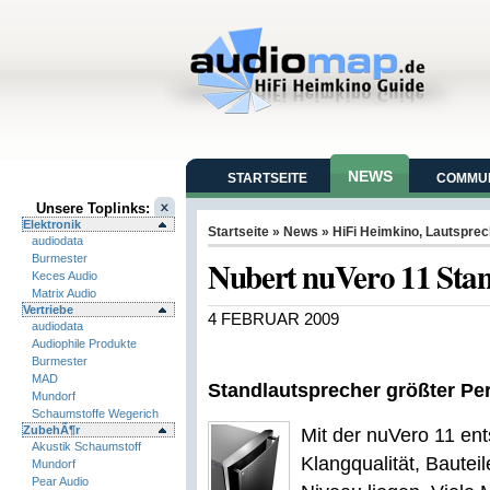
NEWS
STARTSEITE
COMMUN
Unsere Toplinks:
Elektronik
Startseite
»
News
»
HiFi Heimkino
,
Lautsprec
audiodata
Burmester
Nubert nuVero 11 Sta
Keces Audio
Matrix Audio
Vertriebe
4 FEBRUAR 2009
audiodata
Audiophile Produkte
Burmester
MAD
Standlautsprecher größter Per
Mundorf
Schaumstoffe Wegerich
ZubehÃ¶r
Mit der nuVero 11 en
Akustik Schaumstoff
Klangqualität, Bautei
Mundorf
Pear Audio