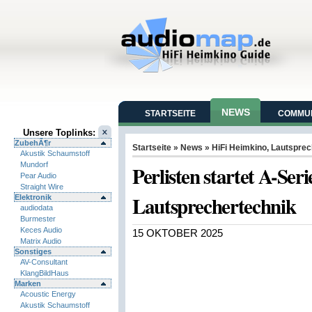
NEWS
STARTSEITE
COMMUN
Unsere Toplinks:
ZubehÃ¶r
Startseite
»
News
»
HiFi Heimkino
,
Lautsprec
Akustik Schaumstoff
Mundorf
Perlisten startet A-Ser
Pear Audio
Straight Wire
Lautsprechertechnik
Elektronik
audiodata
Burmester
Keces Audio
15 OKTOBER 2025
Matrix Audio
Sonstiges
AV-Consultant
KlangBildHaus
Marken
Acoustic Energy
Akustik Schaumstoff