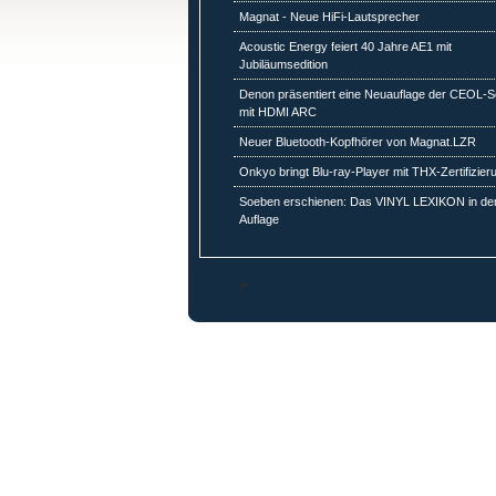
Magnat - Neue HiFi-Lautsprecher
Acoustic Energy feiert 40 Jahre AE1 mit
Jubiläumsedition
Denon präsentiert eine Neuauflage der CEOL-S
mit HDMI ARC
Neuer Bluetooth-Kopfhörer von Magnat.LZR
Onkyo bringt Blu-ray-Player mit THX-Zertifizier
Soeben erschienen: Das VINYL LEXIKON in der
Auflage