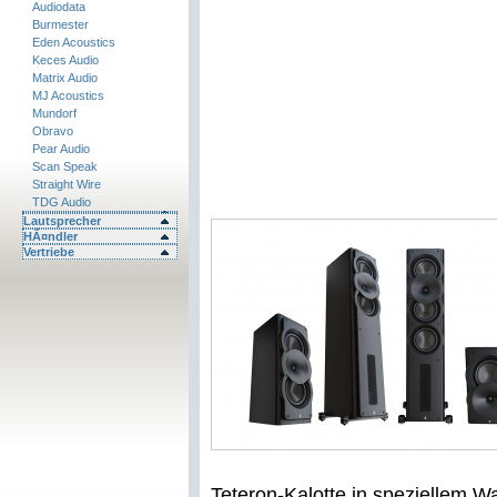
Audiodata
Burmester
Eden Acoustics
Keces Audio
Matrix Audio
MJ Acoustics
Mundorf
Obravo
Pear Audio
Scan Speak
Straight Wire
TDG Audio
Lautsprecher
HÃ¤ndler
Vertriebe
Teteron-Kalotte in speziellem W