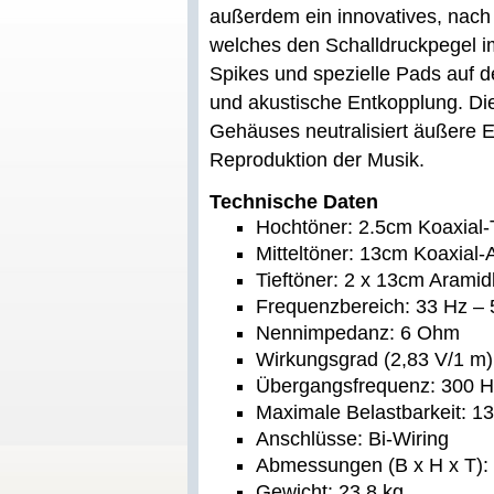
außerdem ein innovatives, nach
welches den Schalldruckpegel im
Spikes und spezielle Pads auf d
und akustische Entkopplung. Die
Gehäuses neutralisiert äußere Ei
Reproduktion der Musik.
Technische Daten
Hochtöner: 2.5cm Koaxial-T
Mitteltöner: 13cm Koaxial
Tieftöner: 2 x 13cm Arami
Frequenzbereich: 33 Hz –
Nennimpedanz: 6 Ohm
Wirkungsgrad (2,83 V/1 m)
Übergangsfrequenz: 300 Hz
Maximale Belastbarkeit: 1
Anschlüsse: Bi-Wiring
Abmessungen (B x H x T):
Gewicht: 23,8 kg