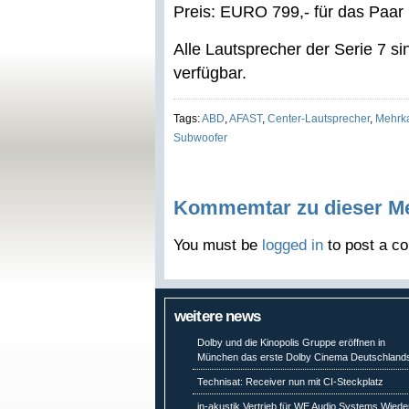
Preis: EURO 799,- für das Paar
Alle Lautsprecher der Serie 7 s
verfügbar.
Tags:
ABD
,
AFAST
,
Center-Lautsprecher
,
Mehrk
Subwoofer
Kommemtar zu dieser M
You must be
logged in
to post a c
weitere news
Dolby und die Kinopolis Gruppe eröffnen in
München das erste Dolby Cinema Deutschland
Technisat: Receiver nun mit CI-Steckplatz
in-akustik Vertrieb für WE Audio Systems Wiede