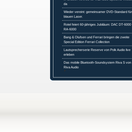
da
Wieder vereint: gemeinsamer DVD-Standard fü
blauen Laser.
Rotel feiert 60-jähriges Jubiläum: DAC DT-6000 
RA-6000
Bang & Olufsen und Ferrari bringen die zweite
Special Edition Ferrari Collection
Lautsprecherserie Reserve von Polk Audio live
erleben
Das mobile Bluetooth-Soundsystem Riva S von
Riva Audio