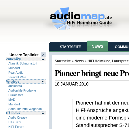
NEWS
STARTSEITE
COMMUN
Unsere Toplinks:
ZubehÃ¶r
Startseite
»
News
»
HiFi Heimkino
,
Lautsprec
Akustik Schaumstoff
Mundorf
Pioneer bringt neue P
Pear Audio
Straight Wire
Vertriebe
18 JANUAR 2010
audiodata
Audiophile Produkte
Burmester
MAD
Pioneer hat mit der ne
Mundorf
Schaumstoffe Wegerich
HiFi-Ansprüche angekü
HÃ¤ndler
eine moderne Formsprac
Audio Creativ
HiFi Liebl
Standlautsprecher S-7
HiFi-Forum