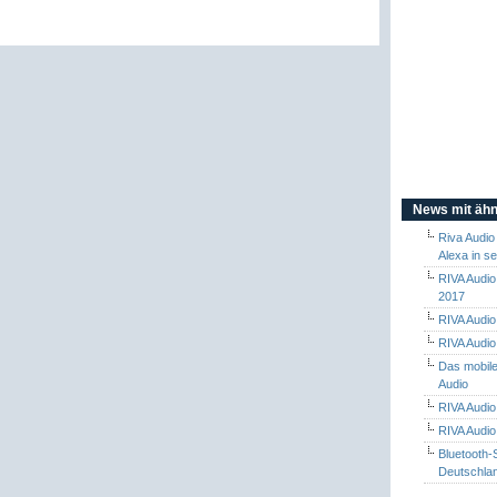
News mit ähn
Riva Audio
Alexa in s
RIVA Audio
2017
RIVA Audio
RIVA Audio 
Das mobil
Audio
RIVA Audio
RIVA Audio
Bluetooth-
Deutschlan