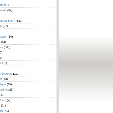
erver
(5)
ino
(1767)
)
und CE-Markt
(552)
io
(27)
lagen
(30)
(113)
her
(360)
7)
7)
el
(5)
m-Systeme
(12)
er
(13)
layer
(15)
eordnet
(21)
(37)
tufen
(2)
V
(11)
ler
(41)