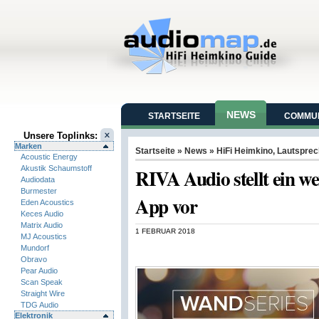
NEWS
STARTSEITE
COMMUN
Unsere Toplinks:
Marken
Startseite
»
News
»
HiFi Heimkino
,
Lautsprec
Acoustic Energy
Akustik Schaumstoff
RIVA Audio stellt ein 
Audiodata
Burmester
App vor
Eden Acoustics
Keces Audio
Matrix Audio
1 FEBRUAR 2018
MJ Acoustics
Mundorf
Obravo
Pear Audio
Scan Speak
Straight Wire
TDG Audio
Elektronik