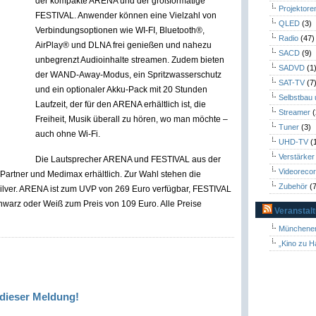
der kompakte ARENA und der großformatige
Projektore
FESTIVAL. Anwender können eine Vielzahl von
QLED
(3)
Verbindungsoptionen wie WI-FI, Bluetooth®,
Radio
(47)
AirPlay® und DLNA frei genießen und nahezu
SACD
(9)
unbegrenzt Audioinhalte streamen. Zudem bieten
SADVD
(1
der WAND-Away-Modus, ein Spritzwasserschutz
SAT-TV
(7
und ein optionaler Akku-Pack mit 20 Stunden
Selbstbau
Laufzeit, der für den ARENA erhältlich ist, die
Streamer
(
Freiheit, Musik überall zu hören, wo man möchte –
Tuner
(3)
auch ohne Wi-Fi.
UHD-TV
(
Verstärker
Die Lautsprecher ARENA und FESTIVAL aus der
Videoreco
Partner und Medimax erhältlich. Zur Wahl stehen die
Zubehör
(7
ilver. ARENA ist zum UVP von 269 Euro verfügbar, FESTIVAL
hwarz oder Weiß zum Preis von 109 Euro. Alle Preise
Veranstal
Münchener
„Kino zu H
dieser Meldung!