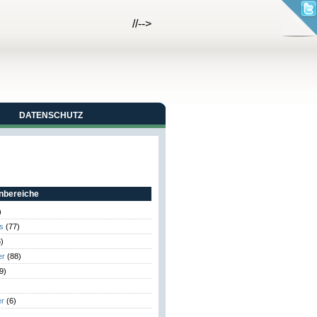
//-->
DATENSCHUTZ
bereiche
)
s
(77)
)
er
(88)
9)
er
(6)