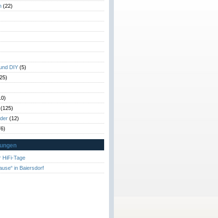
n
(22)
)
)
 und DIY
(5)
25)
10)
(125)
rder
(12)
6)
tungen
 HiFi-Tage
ause“ in Baiersdorf