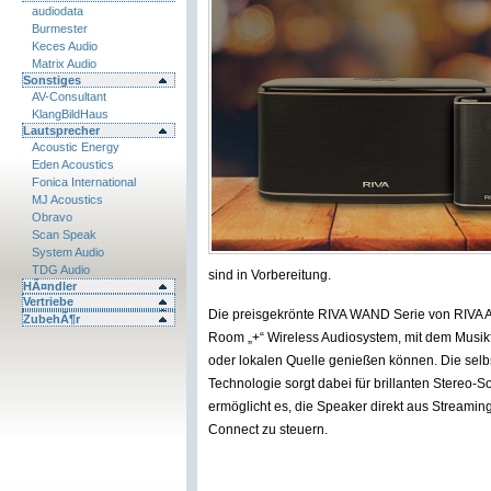
audiodata
Burmester
Keces Audio
Matrix Audio
Sonstiges
AV-Consultant
KlangBildHaus
Lautsprecher
Acoustic Energy
Eden Acoustics
Fonica International
MJ Acoustics
Obravo
Scan Speak
System Audio
TDG Audio
sind in Vorbereitung.
HÃ¤ndler
Vertriebe
Die preisgekrönte RIVA WAND Serie von RIVA Aud
ZubehÃ¶r
Room „+“ Wireless Audiosystem, mit dem Musikfa
oder lokalen Quelle genießen können. Die selbst
Technologie sorgt dabei für brillanten Stereo
ermöglicht es, die Speaker direkt aus Streamin
Connect zu steuern.