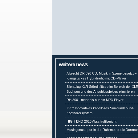
weitere news
Albrecht DR 690 CD: Musik in Szene gesetzt –
Klangstarkes Hybridradio mit CD-Player
Silentplug XLR Störeinflüsse im Bereich der XL
Buchsen und des Anschlussfeldes eliminieren
Rio 800 - mehr als nur ein MP3-Player
JVC: Innovatives kabelloses Surroundsound-
Kopfhörersystem
HIGH END 2016 Abschlußbericht
Musikgenuss pur in der Ruhrmetropole Dortmu
Apple präsentiert neuen Homepod