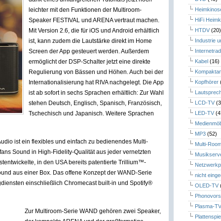
leichter mit den Funktionen der Multiroom-
Heimkinos
Speaker FESTIVAL und ARENA vertraut machen.
HiFi Heimk
Mit Version 2.6, die für iOS und Android erhältlich
HTDV
(20
ist, kann zudem die Lautstärke direkt im Home
Industrie 
Screen der App gesteuert werden. Außerdem
Internetrad
ermöglicht der DSP-Schalter jetzt eine direkte
Kabel
(16)
Regulierung von Bässen und Höhen. Auch bei der
Kompaktan
Internationalisierung hat RIVA nachgelegt. Die App
Kopfhörer
ist ab sofort in sechs Sprachen erhältlich: Zur Wahl
Lautsprec
stehen Deutsch, Englisch, Spanisch, Französisch,
LCD-TV
(3
Tschechisch und Japanisch. Weitere Sprachen
LED-TV
(4
Medienmöb
MP3
(52)
io ist ein flexibles und einfach zu bedienendes Multi-
Multi-Roo
ns Sound in High-Fidelity-Qualität aus jeder vernetzten
Musikserv
entwickelte, in den USA bereits patentierte Trillium™-
Netzwerkp
-Sound aus einer Box. Das offene Konzept der WAND-Serie
nicht eing
gdiensten einschließlich Chromecast built-in und Spotify®
OLED-TV
Phonovors
Plasma-T
Zur Multiroom-Serie WAND gehören zwei Speaker,
Plattenspie