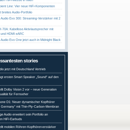
ient Line: Vier neue HiFi-Komponenten
gt breites Audio-Portfolio
Audio Evo 300: Streaming-Verstärker mit 2
70A: Kabellose Aktivlautsprecher mit
t und HDMI eARC
Audio Evo One jetzt auch in Midnight Black
essantesten stories
io jetzt mit Deutschland Vertrieb
ngt ersten Smart Speaker „Sound“ auf den
ellt Dolby Vision 2 vor – neue Generation
qualität für Fernseher
ne D1: Neuer dynamischer Kopfhörer
n Germany“ mit Thin-Ply-Carbon-Membran
e Audio erweitert sein Portfolio an
en HiFi-Earbuds
ellt mobilen Röhren-Kopfhörerverstärker