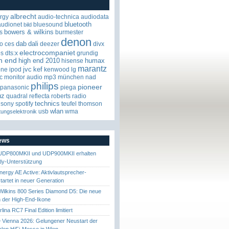
albrecht
rgy
audio-technica
audiodata
bluetooth
audionet
bluesound
bild
bowers & wilkins
s
burmester
denon
dab
dali
o
ces
deezer
divx
electrocompaniet
os
dts:x
grundig
h end
high end 2010
humax
hisense
marantz
jvc
kef
one
ipod
kenwood
lg
c
monitor audio
mp3
münchen
nad
philips
pioneer
panasonic
piega
uz
quadral
reflecta
roberts radio
technics
sony
spotify
teufel
thomson
wlan
usb
wma
tungselektronik
News
UDP800MKII und UDP900MKII erhalten
y-Unterstützung
nergy AE Active: Aktivlautsprecher-
startet in neuer Generation
ilkins 800 Series Diamond D5: Die neue
 der High-End-Ikone
ina RC7 Final Edition limitiert
Vienna 2026: Gelungener Neustart der
nalen HiFi-Messe in Wien