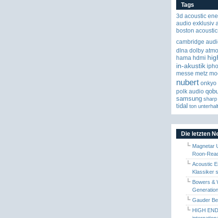
Tags
3d
acoustic ene
audio exklusiv
boston acoustic
cambridge audi
dlna
dolby atm
hig
hama
hdmi
in-akustik
iph
messe
metz
mo
nubert
onkyo
qob
polk audio
samsung
sharp
tidal
ton
unterhal
Die letzten 
Magnetar 
Roon-Read
Acoustic E
Klassiker 
Bowers & W
Generation
Gauder Berl
HIGH END 
internatio