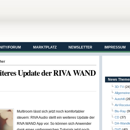
ITY/FORUM
MARKTPLATZ
NEWSLETTER
IMPRESSUM
her
weiteres Update der RIVA WAND
News Themen
3D-TV
(24
Allgemeine
Autohifi
(26
AV-Receiv
Multiroom lässt sich jetzt noch komfortabler
Blu-Ray
(9
steuern: RIVA Audio stellt ein weiteres Update der
CD
(37)
RIVA WAND App vor. So können sich Anwender
DA-Wandl
dank eines umfangreichen Tutorials jetzt noch
DVD
(40)